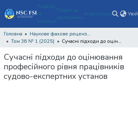
Розділи
Пошук за
та
Статистика
Уві
критеріями
колекції
Головна
Наукове фахове рецензоване видання відкритого доступу "Теорія та практика судової експертизи і криміналістики"
Том 38 № 1 (2025)
Сучасні підходи до оцінювання професійного рівня працівників судово-експертних установ
Сучасні підходи до оцінювання
професійного рівня працівників
судово-експертних установ