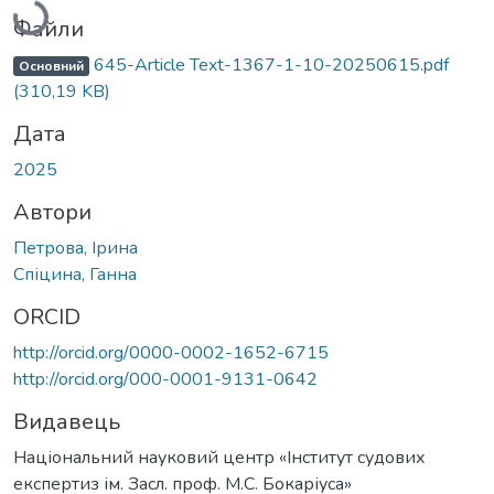
Вантажиться...
Файли
645-Article Text-1367-1-10-20250615.pdf
Основний
(310,19 KB)
Дата
2025
Автори
Петрова, Ірина
Спіцина, Ганна
ORCID
http://orcid.org/0000-0002-1652-6715
http://orcid.org/000-0001-9131-0642
Видавець
Національний науковий центр «Інститут судових
експертиз ім. Засл. проф. М.С. Бокаріуса»