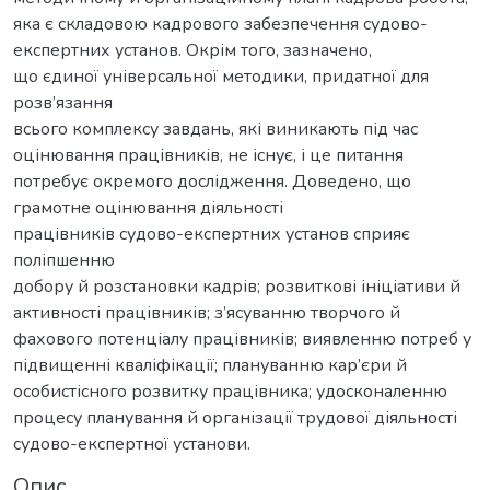
яка є складовою кадрового забезпечення судово-
експертних установ. Окрім того, зазначено,
що єдиної універсальної методики, придатної для
розв’язання
всього комплексу завдань, які виникають під час
оцінювання працівників, не існує, і це питання
потребує окремого дослідження. Доведено, що
грамотне оцінювання діяльності
працівників судово-експертних установ сприяє
поліпшенню
добору й розстановки кадрів; розвиткові ініціативи й
активності працівників; з’ясуванню творчого й
фахового потенціалу працівників; виявленню потреб у
підвищенні кваліфікації; плануванню кар’єри й
особистісного розвитку працівника; удосконаленню
процесу планування й організації трудової діяльності
судово-експертної установи.
Опис