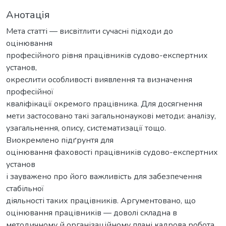
Анотація
Мета статті — висвітлити сучасні підходи до
оцінювання
професійного рівня працівників судово-експертних
установ,
окреслити особливості виявлення та визначення
професійної
кваліфікації окремого працівника. Для досягнення
мети застосовано такі загальнонаукові методи: аналізу,
узагальнення, опису, систематизації тощо.
Виокремлено підґрунтя для
оцінювання фаховості працівників судово-експертних
установ
і зауважено про його важливість для забезпечення
стабільної
діяльності таких працівників. Аргументовано, що
оцінювання працівників — доволі складна в
методичному й організаційному плані кадрова робота,