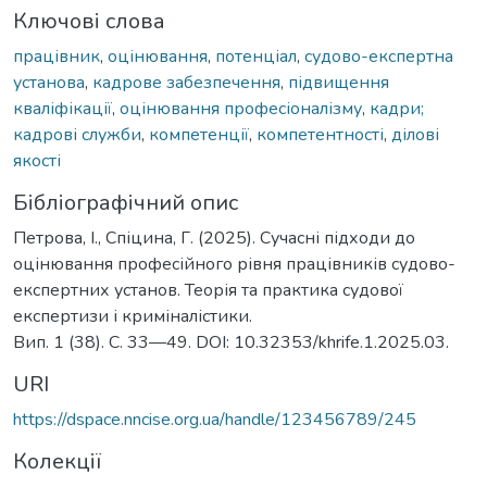
Ключові слова
працівник
,
оцінювання
,
потенціал
,
судово-експертна
установа
,
кадрове забезпечення
,
підвищення
кваліфікації
,
оцінювання професіоналізму
,
кадри;
кадрові служби
,
компетенції
,
компетентності
,
ділові
якості
Бібліографічний опис
Петрова, І., Спіцина, Г. (2025). Сучасні підходи до
оцінювання професійного рівня працівників судово-
експертних установ. Теорія та практика судової
експертизи і криміналістики.
Вип. 1 (38). С. 33—49. DOI: 10.32353/khrife.1.2025.03.
URI
https://dspace.nncise.org.ua/handle/123456789/245
Колекції