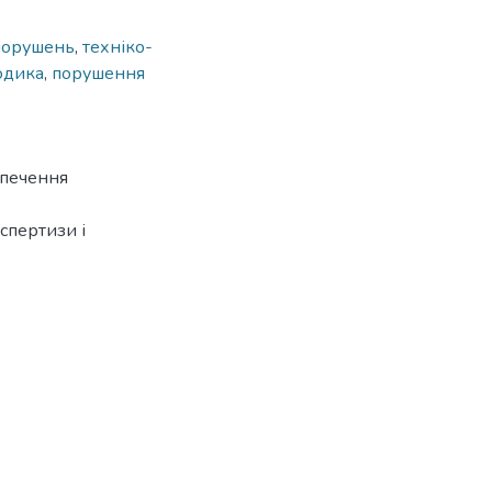
порушень
,
техніко-
одика
,
порушення
зпечення
кспертизи і