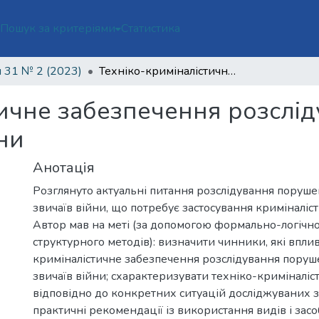
ї
Пошук за критеріями
Статистика
 31 № 2 (2023)
Техніко-криміналістичне забезпечення розслідування порушень законів і звичаїв війни
тичне забезпечення розслі
йни
Анотація
Розглянуто актуальні питання розслідування порушен
звичаїв війни, що потребує застосування криміналіст
Автор мав на меті (за допомогою формально-логічно
структурного методів): визначити чинники, які впли
криміналістичне забезпечення розслідування поруше
звичаїв війни; схарактеризувати техніко-криміналіс
відповідно до конкретних ситуацій досліджуваних з
практичні рекомендації із використання видів і засо