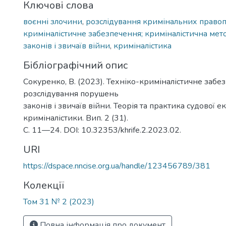
Ключові слова
воєнні злочини
,
розслідування кримінальних право
криміналістичне забезпечення; криміналістична мет
законів і звичаїв війни
,
криміналістика
Бібліографічний опис
Сокуренко, В. (2023). Техніко-криміналістичне забе
розслідування порушень
законів і звичаїв війни. Теорія та практика судової е
криміналістики. Вип. 2 (31).
С. 11—24. DOI: 10.32353/khrife.2.2023.02.
URI
https://dspace.nncise.org.ua/handle/123456789/381
Колекції
Том 31 № 2 (2023)
Повна інформація про документ