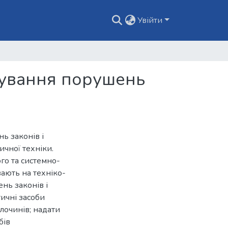
Увійти
дування порушень
ь законів і
ичної техніки.
го та системно-
вають на техніко-
нь законів і
тичні засоби
лочинів; надати
бів