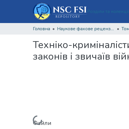
Розділи та колекці
Головна
Наукове фахове рецензоване видання відкритого доступу "Теорія та практика судової експертизи і криміналістики"
Том
Техніко-криміналіс
законів і звичаїв ві
Файли