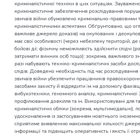
криміналістичної техніки в цих ситуаціях. Зауважено
криміналістичне забезпечення розслідування поруше
звичаїв війни обумовлено кримінально-правовими 
криміналістичними аспектами. Обґрунтовано, що огля
важливе джерело доказів) на окупованих і деокупо
має свої особливості (через небезпеку територій, де
бойові дії; фізичну неможливість здійснити слідчі (роз
затримати винних осіб тощо): зокрема, важливого з
разі набувають техніко-криміналістичні засоби до
слідів. Доведено необхідність під час розслідування
звичаїв війни убезпечити працівників правоохорон
засобами захисту й відрядити їм на допомогу фахівці
вибухотехніки, геномного аналізу, криміналістичної
профілювання довкілля та ін. Використовувані для т
криміналістичні обліки (зокрема, мультимодальні), 
удосконалення із застосуванням новітнього іноземно
сприятиме виявленню максимальної кількості джере
інформації та підвищить оперативність і якість її от