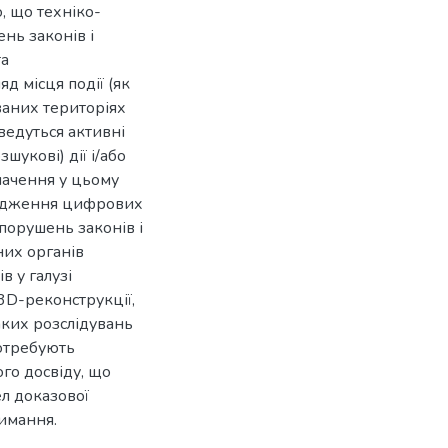
, що техніко-
нь законів і
та
д місця події (як
ваних територіях
 ведуться активні
шукові) дії і/або
начення у цьому
слідження цифрових
 порушень законів і
них органів
в у галузі
 3D-реконструкції,
аких розслідувань
потребують
го досвіду, що
л доказової
римання.