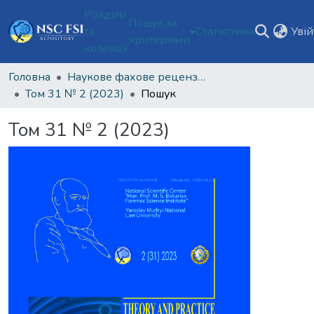
Розділи
Пошук за
та
Статистика
Уві
критеріями
колекції
Головна
Наукове фахове рецензоване видання відкритого доступу "Теорія та практика судової експертизи і криміналістики"
Том 31 № 2 (2023)
Пошук
Том 31 № 2 (2023)