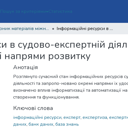
ї
Пошук за критеріями
Статистика
Збірник матеріалів міжнародної науково-практичної конференції з нагоди 100-річчя Національного наукового центру «Інститут судових експертиз ім. Засл. проф. М. С. Бокаріуса»
Інформаційні ресурси в судово-експертній діяльності: сучасний стан та перспективні напрями розвитку
и в судово-експертній діял
ні напрями розвитку
Анотація
Розглянуто сучасний стан інформаційних ресурсів с
діяльності та запропо-новано окремі напрями їх удо
визначено вплив інформатизації та автоматизації на
створення та функціонування.
Ключові слова
інформаційні ресурси
,
експерт
,
експертиза
,
експертн
даних
,
банк даних
,
база знань