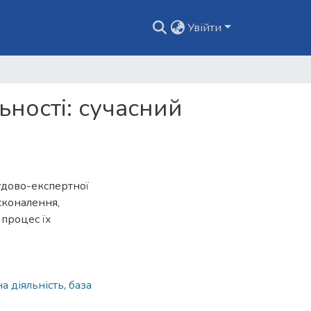
Увійти
ьності: сучасний
удово-експертної
сконалення,
 процес їх
а діяльність
,
база