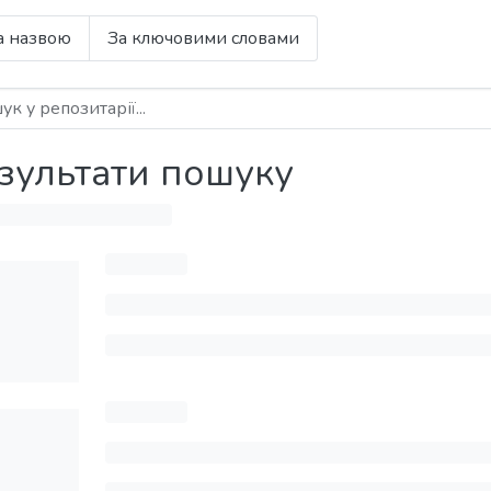
а назвою
За ключовими словами
зультати пошуку