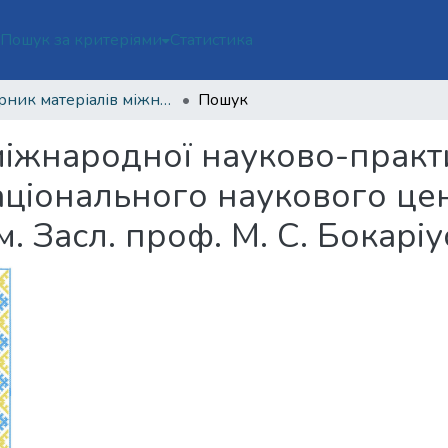
ї
Пошук за критеріями
Статистика
Збірник матеріалів міжнародної науково-практичної конференції з нагоди 100-річчя Національного наукового центру «Інститут судових експертиз ім. Засл. проф. М. С. Бокаріуса»
Пошук
міжнародної науково-практ
ціонального наукового цен
. Засл. проф. М. С. Бокаріу