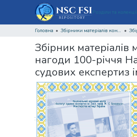
Розділи та колекці
Головна
Збірники матеріалів конференцій Національного наукового центру «Інститут судових експертиз ім. Засл. проф. М. С. Бокаріуса»
Збірник матеріалів 
нагоди 100-річчя На
судових експертиз ім