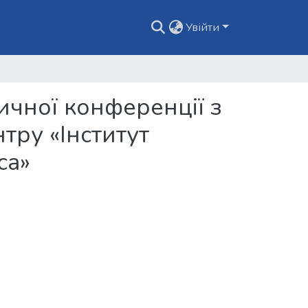
Увійти
ичної конференції з
тру «Інститут
са»