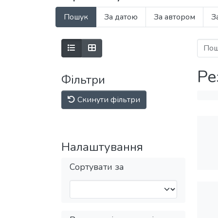
Пошук
За датою
За автором
З
Ре
Фільтри
Скинути фільтри
Налаштування
Сортувати за