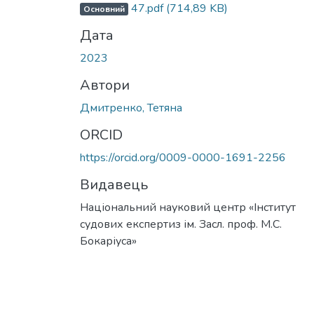
47.pdf
(714,89 KB)
Основний
Дата
2023
Автори
Дмитренко, Тетяна
ORCID
https://orcid.org/0009-0000-1691-2256
Видавець
Національний науковий центр «Інститут
судових експертиз ім. Засл. проф. М.С.
Бокаріуса»