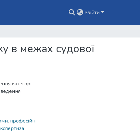
Увійти
ку в межах судової
ення категорії
роведення
ами
,
професійні
експертиза