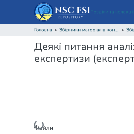
Розділи та колекці
Головна
Збірники матеріалів конференцій Національного наукового центру «Інститут судових експертиз ім. Засл. проф. М. С. Бокаріуса»
Деякі питання аналі
експертизи (експер
Вантажиться...
Файли