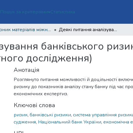
ї
Пошук за критеріями
Статистика
Збірник матеріалів міжнародної науково-практичної конференції з нагоди 100-річчя Національного наукового центру «Інститут судових експертиз ім. Засл. проф. М. С. Бокаріуса»
Деякі питання аналізування банківського ризику в межах судової експертизи (експертного дослідження)
зування банківського ризи
тного дослідження)
Анотація
Розглянуто питання можливості й доцільності включ
ризику до показників аналізу стану банку під час п
економічних експертиз.
Ключові слова
ризик
,
банківські ризики
,
система управління ризик
судження
,
Національний банк України
,
економічна 