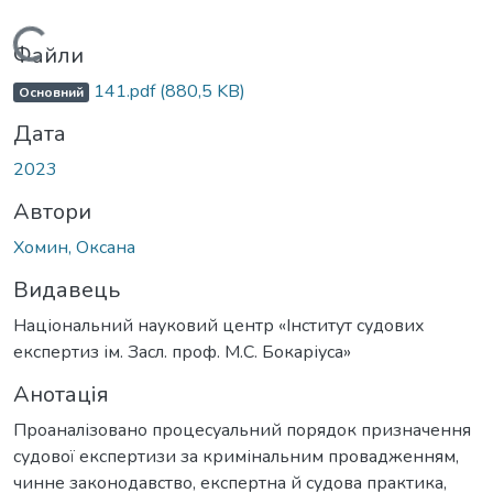
Вантажиться...
Файли
141.pdf
(880,5 KB)
Основний
Дата
2023
Автори
Хомин, Оксана
Видавець
Національний науковий центр «Інститут судових
експертиз ім. Засл. проф. М.С. Бокаріуса»
Анотація
Проаналізовано процесуальний порядок призначення
судової експертизи за кримінальним провадженням,
чинне законодавство, експертна й судова практика,