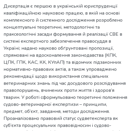
Дисертація є першою в українській юриспруденції
кваліфікаційною науковою працею, в якій на основі
комплексного й системного дослідження розроблено
концептуальні теоретичні, методологічні та
праксеологічні засади формування й реалізації СВЕ в
системі експертного забезпечення правосуддя в
Україні; надано науково обґрунтовані пропозиції,
спрямовані на вдосконалення законодавства (КПК,
ЦПК, ГПК, КАС, КК, КУпАП) та відомчих підзаконних
нормативно-правових актів, а також упроваджено
рекомендації щодо використання спеціальних
ветеринарних знань під час досудового розслідування
правопорушень, вчинених проти життя і здоров’я
тварин. У роботі сформульовано теоретичні положення
судово-ветеринарної експертизи – принципи,
предмет, об’єкт, завдання, методи дослідження.
Проаналізовано правовий статус судветексперта як
суб’єкта процесуальних правовідносин і судово-