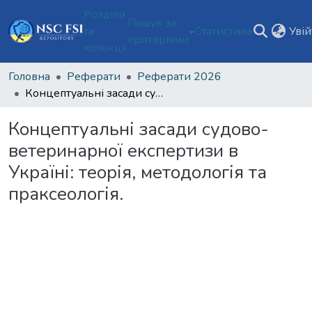
Розділи
Пошук за
та
Статистика
Уві
критеріями
колекції
Головна
Реферати
Реферати 2026
Концептуальні засади судово-ветеринарної експертизи в Україні: теорія, методологія та праксеологія.
Концептуальні засади судово-
ветеринарної експертизи в
Україні: теорія, методологія та
праксеологія.