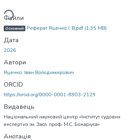
ться...
Файли
Реферат Яценко І. В.pdf
(1,35 MB)
Основний
Дата
2026
Автори
Яценко, Іван Володимирович
ORCID
https://orcid.org/0000-0001-8903-2129
Видавець
Національний науковий центр «Інститут судових
експертиз ім. Засл. проф. М.С. Бокаріуса»
Анотація