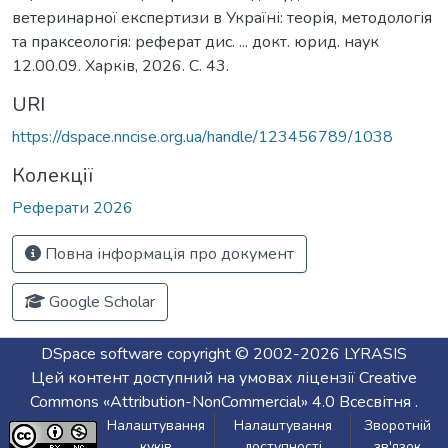
ветеринарної експертизи в Україні: теорія, методологія
та праксеологія: реферат дис. ... докт. юрид. наук
12.00.09. Харків, 2026. С. 43.
URI
https://dspace.nncise.org.ua/handle/123456789/1038
Колекції
Реферати 2026
Повна інформація про документ
Google Scholar
DSpace software
copyright © 2002-2026
LYRASIS
Цей контент доступний на умовах ліцензії
Creative
Commons «Attribution-NonCommercial» 4.0 Всесвітня
.
Налаштування
Налаштування
Зворотній
куків
доступності
зв'язок