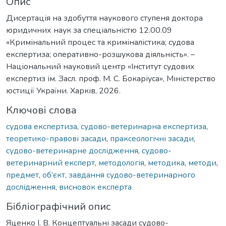
Опис
Дисертація на здобуття наукового ступеня доктора
юридичних наук за спеціальністю 12.00.09
«Кримінальний процес та криміналістика; судова
експертиза; оперативно-розшукова діяльність». –
Національний науковий центр «Інститут судових
експертиз ім. Засл. проф. М. С. Бокаріуса», Міністерство
юстиції України. Харків, 2026.
Ключові слова
судова експертиза
,
судово-ветеринарна експертиза
,
теоретико-правові засади
,
праксеологічні засади
,
судово-ветеринарне дослідження
,
судово-
ветеринарний експерт
,
методологія
,
методика
,
методи
,
предмет
,
об’єкт
,
завдання судово-ветеринарного
дослідження
,
висновок експерта
Бібліографічний опис
Яценко І. В. Концептуальні засади судово-