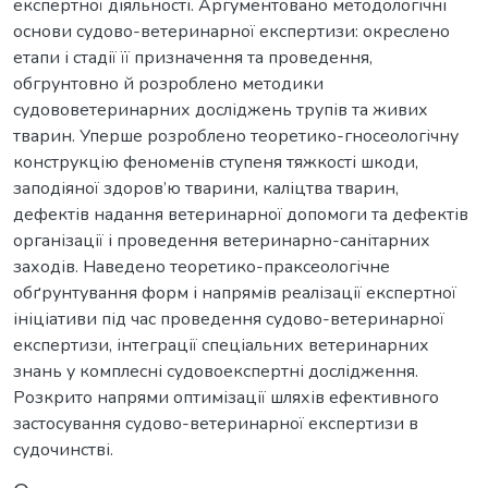
експертної діяльності. Аргументовано методологічні
основи судово-ветеринарної експертизи: окреслено
етапи і стадії її призначення та проведення,
обгрунтовно й розроблено методики
судововетеринарних досліджень трупів та живих
тварин. Уперше розроблено теоретико-гносеологічну
конструкцію феноменів ступеня тяжкості шкоди,
заподіяної здоров’ю тварини, каліцтва тварин,
дефектів надання ветеринарної допомоги та дефектів
організації і проведення ветеринарно-санітарних
заходів. Наведено теоретико-праксеологічне
обґрунтування форм і напрямів реалізації експертної
ініціативи під час проведення судово-ветеринарної
експертизи, інтеграції спеціальних ветеринарних
знань у комплесні судовоекспертні дослідження.
Розкрито напрями оптимізації шляхів ефективного
застосування судово-ветеринарної експертизи в
судочинстві.