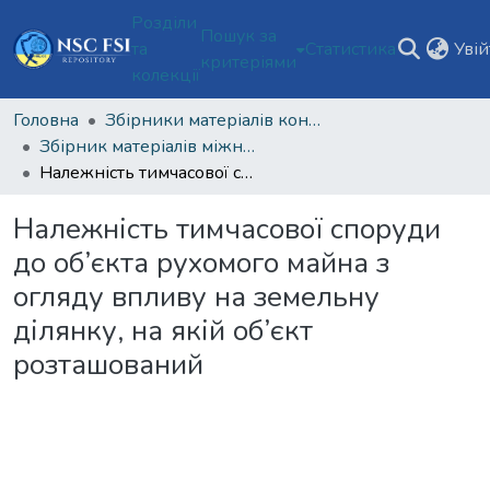
Розділи
Пошук за
та
Статистика
Уві
критеріями
колекції
Головна
Збірники матеріалів конференцій Національного наукового центру «Інститут судових експертиз ім. Засл. проф. М. С. Бокаріуса»
Збірник матеріалів міжнародної науково-практичної конференції з нагоди 100-річчя Національного наукового центру «Інститут судових експертиз ім. Засл. проф. М. С. Бокаріуса»
Належність тимчасової споруди до об’єкта рухомого майна з огляду впливу на земельну ділянку, на якій об’єкт розташований
Належність тимчасової споруди
до об’єкта рухомого майна з
огляду впливу на земельну
ділянку, на якій об’єкт
розташований