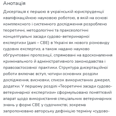
Анотація
Дисертація є першою в українській юриспруденції
кваліфікаційною науковою роботою, в якій на основі
комплексного і системного дослідження розроблено
теоретичні, методологічні та праксеологічні
концептуальні засади судово-ветеринарної
експертизи (далі – СВЕ) в Україні як нового різновиду
судових експертиз, а також надано науково
обґрунтовані пропозиції, спрямовані на вдосконалення
кримінального й адміністративного законодавства і
правозастосовної практики. Структура дисертаційної
роботи включає вступ, чотири основних розділи
дослідження, висновки, список використаних джерел,
додатки. У першому розділі «Теоретичні засади судово-
ветеринарної експертизи» сформульовано поняттєвий
апарат щодо використання спеціальних ветеринарних
знань у формі СВЕ у судочинстві, зокрема
запропоновано авторську дефініцію терміну «судово-