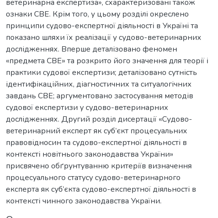
ветеринарна експертиза», схарактеризовані також
ознаки СВЕ. Крім того, у цьому розділі окреслено
принципи судово-експертної діяльності в Україні та
показано шляхи їх реалізації у судово-ветеринарних
дослідженнях. Вперше деталізовано феномен
«предмета СВЕ» та розкрито його значення для теорії і
практики судової експертизи; деталізовано сутність
ідентифікаційних, діагностичних та ситуалогічних
завдань СВЕ; аргументовано застосування методів
судової експертизи у судово-ветеринарних
дослідженнях. Другий розділ дисертації «Судово-
ветеринарний експерт як суб’єкт процесуальних
правовідносин та судово-експертної діяльності в
контексті новітнього законодавства України»
присвячено обґрунтуванню критеріїв визначення
процесуального статусу судово-ветеринарного
експерта як суб’єкта судово-експертної діяльності в
контексті чинного законодавства України.