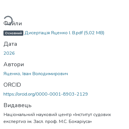
антажиться...
Файли
Дисертація Яценко І. В.pdf
(5,02 MB)
Основний
Дата
2026
Автори
Яценко, Іван Володимирович
ORCID
https://orcid.org/0000-0001-8903-2129
Видавець
Національний науковий центр «Інститут судових
експертиз ім. Засл. проф. М.С. Бокаріуса»