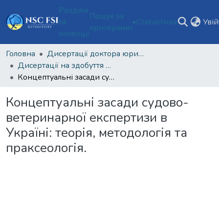
Розділи
Пошук за
та
Статистика
Уві
критеріями
колекції
Головна
Дисертації доктора юридичний наук
Дисертації на здобуття наукового ступеня доктора юридичних наук
Концептуальні засади судово-ветеринарної експертизи в Україні: теорія, методологія та праксеологія.
Концептуальні засади судово-
ветеринарної експертизи в
Україні: теорія, методологія та
праксеологія.