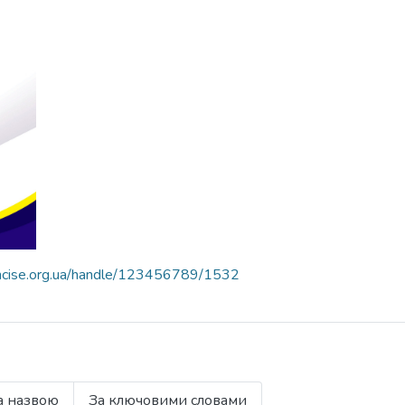
nncise.org.ua/handle/123456789/1532
а назвою
За ключовими словами