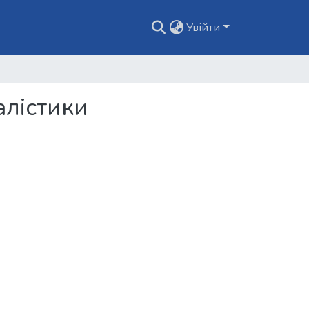
Увійти
алістики