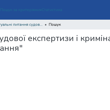
ї
Пошук за критеріями
Статистика
Актуальні питання судової експертизи і криміналістики "Федоренківські читання"
Пошук
удової експертизи і кримін
тання"