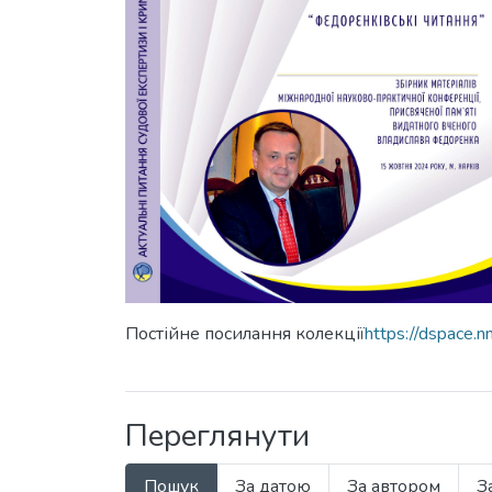
Постійне посилання колекції
https://dspace.
Переглянути
Пошук
За датою
За автором
З