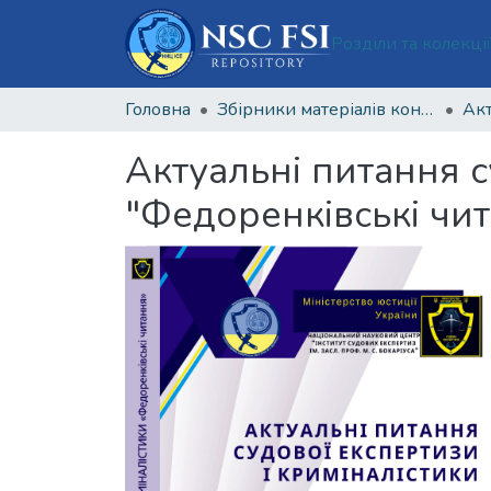
Розділи та колекці
Головна
Збірники матеріалів конференцій Національного наукового центру «Інститут судових експертиз ім. Засл. проф. М. С. Бокаріуса»
Актуальні питання с
"Федоренківські чи