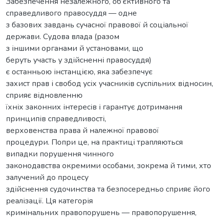
Забезпечення незалежного, об’єктивного та
справедливого правосуддя — одне
з базових завдань сучасної правової й соціальної
держави. Судова влада (разом
з іншими органами й установами, що
беруть участь у здійсненні правосуддя)
є останньою інстанцією, яка забезпечує
захист прав і свобод усіх учасників суспільних відносин,
сприяє відновленню
їхніх законних інтересів і гарантує дотримання
принципів справедливості,
верховенства права й належної правової
процедури. Попри це, на практиці трапляються
випадки порушення чинного
законодавства окремими особами, зокрема й тими, хто
залучений до процесу
здійснення судочинства та безпосередньо сприяє його
реалізації. Ця категорія
кримінальних правопорушень — правопорушення,