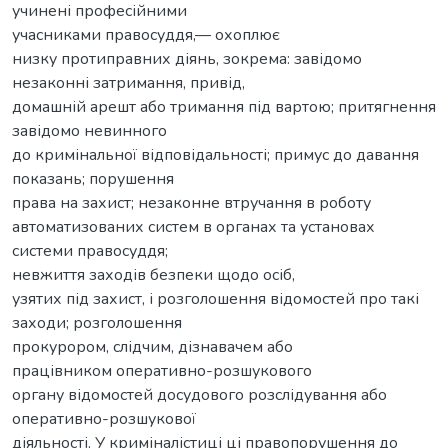
учинені професійними
учасниками правосуддя,— охоплює
низку протиправних діянь, зокрема: завідомо
незаконні затримання, привід,
домашній арешт або тримання під вартою; притягнення
завідомо невинного
до кримінальної відповідальності; примус до давання
показань; порушення
права на захист; незаконне втручання в роботу
автоматизованих систем в органах та установах
системи правосуддя;
невжиття заходів безпеки щодо осіб,
узятих під захист, і розголошення відомостей про такі
заходи; розголошення
прокурором, слідчим, дізнавачем або
працівником оперативно-розшукового
органу відомостей досудового розслідування або
оперативно-розшукової
діяльності. У криміналістиці ці правопорушення до