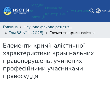
Розділи
Пошук за
та
Статистика
Уві
критеріями
колекції
Головна
Наукове фахове рецензоване видання відкритого доступу "Теорія та практика судової експертизи і криміналістики"
Том 38 № 1 (2025)
Елементи криміналістичної характеристики кримінальних правопорушень, учинених професійними учасниками правосуддя
Елементи криміналістичної
характеристики кримінальних
правопорушень, учинених
професійними учасниками
правосуддя