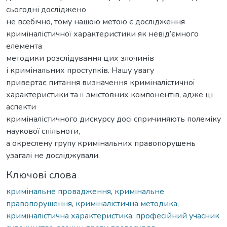
сьогодні досліджено
не всебічно, тому нашою метою є дослідження
криміналістичної характеристики як невід’ємного
елемента
методики розслідування цих злочинів
і кримінальних проступків. Нашу увагу
привертає питання визначення криміналістичної
характеристики та її змістовних компонентів, адже ці
аспекти
криміналістичного дискурсу досі спричиняють полеміку
наукової спільноти,
а окреслену групу кримінальних правопорушень
узагалі не досліджували.
Ключові слова
кримінальне провадження
,
кримінальне
правопорушення
,
криміналістична методика
,
криміналістична характеристика
,
професійний учасник