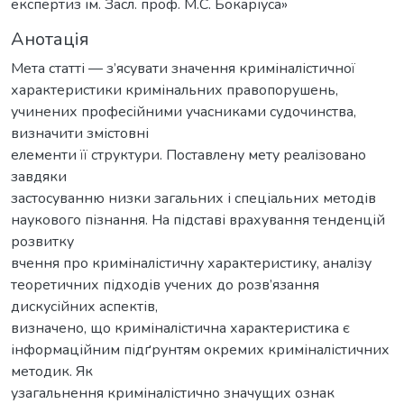
експертиз ім. Засл. проф. М.С. Бокаріуса»
Анотація
Мета статті — з’ясувати значення криміналістичної
характеристики кримінальних правопорушень,
учинених професійними учасниками судочинства,
визначити змістовні
елементи її структури. Поставлену мету реалізовано
завдяки
застосуванню низки загальних і спеціальних методів
наукового пізнання. На підставі врахування тенденцій
розвитку
вчення про криміналістичну характеристику, аналізу
теоретичних підходів учених до розв’язання
дискусійних аспектів,
визначено, що криміналістична характеристика є
інформаційним підґрунтям окремих криміналістичних
методик. Як
узагальнення криміналістично значущих ознак