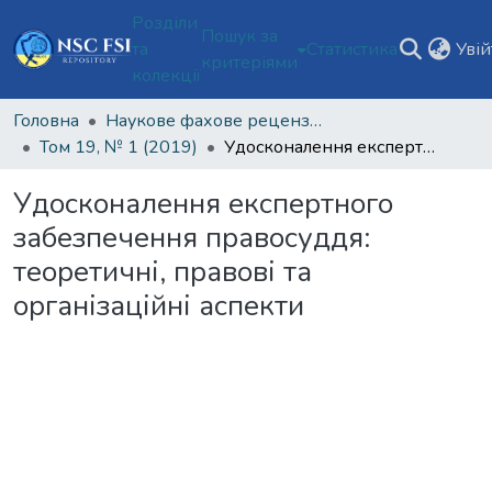
Розділи
Пошук за
та
Статистика
Уві
критеріями
колекції
Головна
Наукове фахове рецензоване видання відкритого доступу "Теорія та практика судової експертизи і криміналістики"
Том 19, № 1 (2019)
Удосконалення експертного забезпечення правосуддя: теоретичні, правові та організаційні аспекти
Удосконалення експертного
забезпечення правосуддя:
теоретичні, правові та
організаційні аспекти