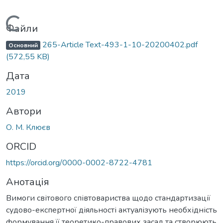
Вантажиться...
Файли
265-Article Text-493-1-10-20200402.pdf
Основний
(572,55 KB)
Дата
2019
Автори
О. М. Клюєв
ORCID
https://orcid.org/0000-0002-8722-4781
Анотація
Вимоги світового співтовариства щодо стандартизації
судово-експертної діяльності актуалізують необхідність
формування її теоретико-правових засад та створюють