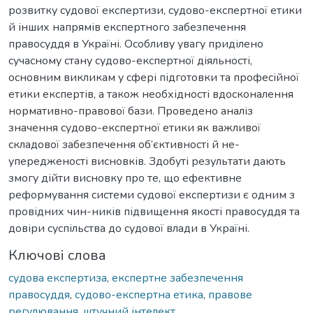
розвитку судової експертизи, судово-експертної етики
й інших напрямів експертного забезпечення
правосуддя в Україні. Особливу увагу приділено
сучасному стану судово-експертної діяльності,
основним викликам у сфері підготовки та професійної
етики експертів, а також необхідності вдосконалення
нормативно-правової бази. Проведено аналіз
значення судово-експертної етики як важливої
складової забезпечення об’єктивності й не-
упередженості висновків. Здобуті результати дають
змогу дійти висновку про те, що ефективне
реформування системи судової експертизи є одним з
провідних чин-ників підвищення якості правосуддя та
довіри суспільства до судової влади в Україні.
Ключові слова
судова експертиза
,
експертне забезпечення
правосуддя
,
судово-експертна етика
,
правове
регулювання
,
штучний інтелект