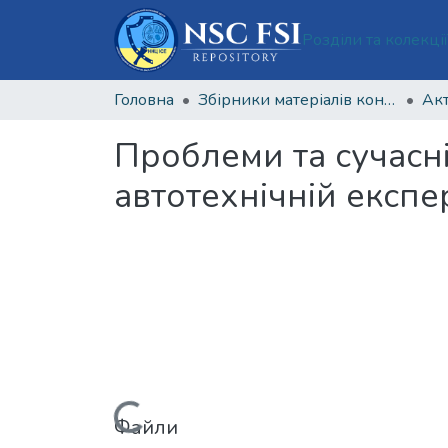
Розділи та колекці
Головна
Збірники матеріалів конференцій Національного наукового центру «Інститут судових експертиз ім. Засл. проф. М. С. Бокаріуса»
Проблеми та сучасні
автотехнічній експе
Файли