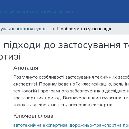
ї
Пошук за критеріями
Статистика
Актуальні питання судової експертизи і криміналістики : зб. мат-лів Міжнар. наук. практ. конф. (Харків, 15.05.2026).
Проблеми та сучасні підходи до застосування технічних засобів в автотехнічній експертизі
 підходи до застосування т
ртизі
Анотація
Розглянуто особливості застосування технічних засоб
експертизі. Проаналізова но їх класифікацію, роль 
технологій і програмного забезпечення в досліджен
транспортних пригод. Визначено вплив сучасних ц
точність та ефективність висновків експертів.
Ключові слова
автотехнічна експертиза
,
дорожньо-транспортна пр