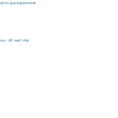
ертні дослідження
и : зб. мат-лів