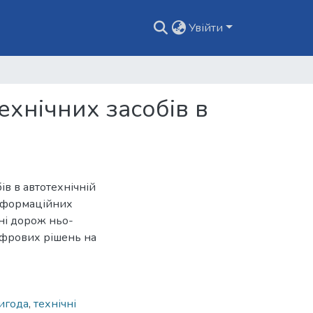
Увійти
ехнічних засобів в
ів в автотехнічній
інформаційних
ні дорож ньо-
ифрових рішень на
игода
,
технічні