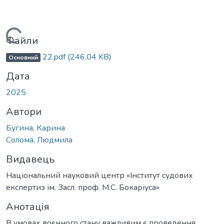
Вантажиться...
Файли
22.pdf
(246,04 KB)
Основний
Дата
2025
Автори
Бугина, Карина
Солома, Людмила
Видавець
Національний науковий центр «Інститут судових
експертиз ім. Засл. проф. М.С. Бокаріуса»
Анотація
В умовах воєнного стану важливим є проведення