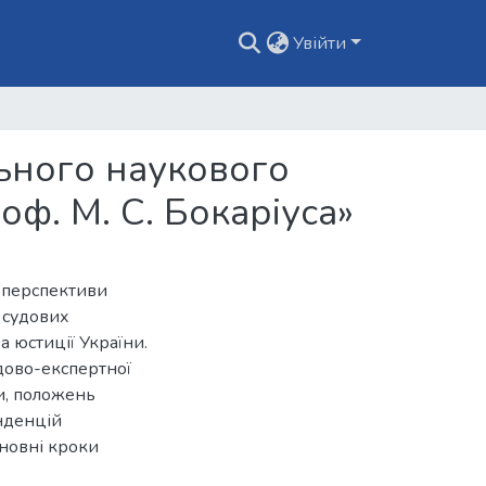
Увійти
ьного наукового
оф. М. С. Бокаріуса»
о перспективи
 судових
ва юстиції України.
удово-експертної
и, положень
нденцій
новні кроки