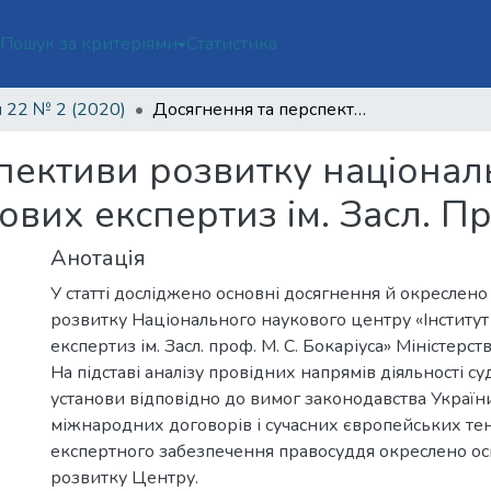
ї
Пошук за критеріями
Статистика
 22 № 2 (2020)
Досягнення та перспективи розвитку національного наукового центру «інститут судових експертиз ім. Засл. Проф. М. С. Бокаріуса»
пективи розвитку націонал
ових експертиз ім. Засл. Пр
Анотація
У статті досліджено основні досягнення й окреслен
розвитку Національного наукового центру «Інститут
експертиз ім. Засл. проф. М. С. Бокаріуса» Міністерст
На підставі аналізу провідних напрямів діяльності с
установи відповідно до вимог законодавства Україн
міжнародних договорів і сучасних європейських те
експертного забезпечення правосуддя окреслено ос
розвитку Центру.