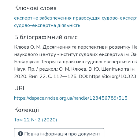
Ключові слова
експертне забезпечення правосуддя
,
судово-експерт
судово-експертна діяльність
Бібліографічний опис
Клюєв О. М. Досягнення та перспективи розвитку Н
наукового центру «Інститут судових експертиз ім. Зас
Бокаріуса». Теорія та практика судової експертизи і к
Наук. Пр. / редкол.: О. М. Клюєв, В. Ю. Шепітько та ін.
2020. Вип. 22. С. 112—125. DOI: https://doi.org/10.323
URI
https://dspace.nncise.org.ua/handle/123456789/515
Колекції
Том 22 № 2 (2020)
Повна інформація про документ