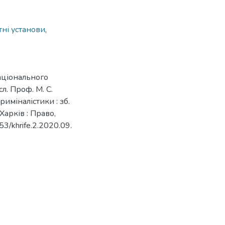
ні установи
,
аціонального
л. Проф. М. С.
риміналістики : зб.
 Харків : Право,
53/khrife.2.2020.09.