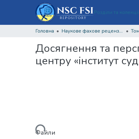
Розділи та колекці
Головна
Наукове фахове рецензоване видання відкритого доступу "Теорія та практика судової експертизи і криміналістики"
Том
Досягнення та перс
центру «інститут суд
Вантажиться...
Файли