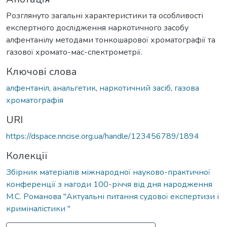
Розглянуто загальні характеристики та особливості
експертного дослідження наркотичного засобу
алфентанілу методами тонкошарової хроматографії та
газової хромато-мас-спектрометрії.
Ключові слова
алфентаніл
,
анальгетик
,
наркотичний засіб
,
газова
хроматографія
URI
https://dspace.nncise.org.ua/handle/123456789/1894
Колекції
Збірник матеріалів міжнародної науково-практичної
конференції з нагоди 100-річчя від дня народження
М.С. Романова "Актуальні питання судової експертизи і
криміналістики "