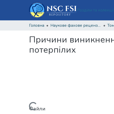
Розділи та колекці
Головна
Наукове фахове рецензоване видання відкритого доступу "Теорія та практика судової експертизи і криміналістики"
Том
Причини виникненн
потерпілих
Файли