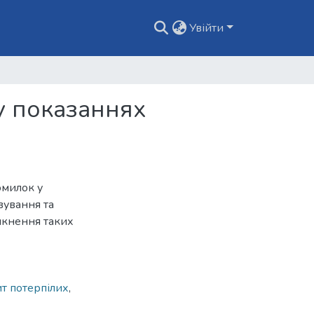
Увійти
у показаннях
омилок у
вування та
икнення таких
т потерпілих
,