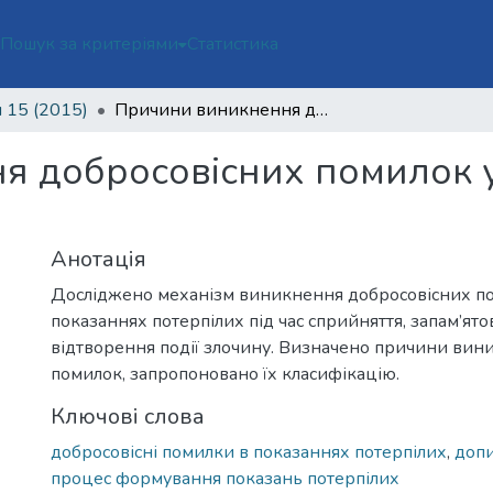
ї
Пошук за критеріями
Статистика
 15 (2015)
Причини виникнення добросовісних помилок у показаннях потерпілих
я добросовісних помилок 
Анотація
Досліджено механізм виникнення добросовісних п
показаннях потерпілих під час сприйняття, запам’ято
відтворення події злочину. Визначено причини вин
помилок, запропоновано їх класифікацію.
Ключові слова
добросовісні помилки в показаннях потерпілих
,
допи
процес формування показань потерпілих