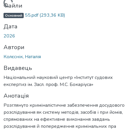
Вантажиться...
Файли
55.pdf
(293,36 KB)
Основний
Дата
2026
Автори
Колєснік, Наталія
Видавець
Національний науковий центр «Інститут судових
експертиз ім. Засл. проф. М.С. Бокаріуса»
Анотація
Розглянуто криміналістичне забезпечення досудового
розслідування як систему методів, засобів і при йомів,
спрямованих на ефективне виконання завдань
розслідування й попередження кримінальних пра