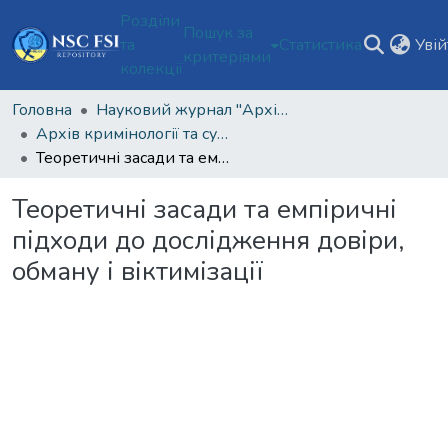
Розділи
Пошук за
та
Статистика
Уві
критеріями
колекції
Головна
Науковий журнал "Архів кримінології та судових наук"
Архів кримінології та судових наук Том 12 № 2 (2025)
Теоретичні засади та емпіричні підходи до дослідження довіри, обману і віктимізації
Теоретичні засади та емпіричні
підходи до дослідження довіри,
обману і віктимізації