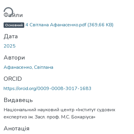
житься...
Файли
4 Світлана Афанасенко.pdf
(369,66 KB)
Основний
Дата
2025
Автори
Афанасенко, Світлана
ORCID
https://orcid.org/0009-0008-3017-1683
Видавець
Національний науковий центр «Інститут судових
експертиз ім. Засл. проф. М.С. Бокаріуса»
Анотація