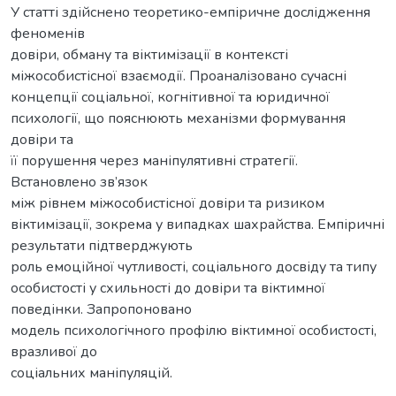
У статті здійснено теоретико-емпіричне дослідження
феноменів
довіри, обману та віктимізації в контексті
міжособистісної взаємодії. Проаналізовано сучасні
концепції соціальної, когнітивної та юридичної
психології, що пояснюють механізми формування
довіри та
її порушення через маніпулятивні стратегії.
Встановлено зв’язок
між рівнем міжособистісної довіри та ризиком
віктимізації, зокрема у випадках шахрайства. Емпіричні
результати підтверджують
роль емоційної чутливості, соціального досвіду та типу
особистості у схильності до довіри та віктимної
поведінки. Запропоновано
модель психологічного профілю віктимної особистості,
вразливої до
соціальних маніпуляцій.