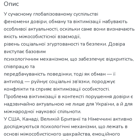
Опис
У сучасному глобалізованому суспільстві
феномени довіри, обману та віктимізації набувають
особливої актуальності, оскільки саме вони визначають
якість міжособистісної взаємодії,
рівень соціальної згуртованості та безпеки. Довіра
виступає базовим
психологічним механізмом, що забезпечує відкритість,
співпрацю та
передбачуваність поведінки, тоді як обман — її
антипод — руйнує соціальні зв’язки, породжує
конфлікти та сприяє віктимізації особистості.
Проблема віктимізації в контексті порушення довіри є
надзвичайно актуальною не лише для України, а й для
міжнародної наукової спільноти.
У США, Канаді, Великій Британії та Німеччині активно
досліджуються психологічні механізми, що лежать в
основі міжособистісного шахрайства, емоційного