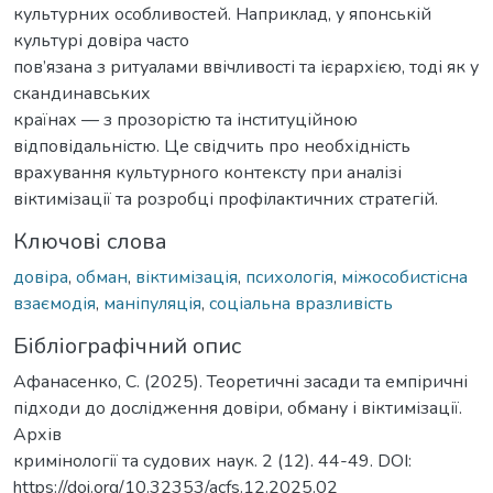
культурних особливостей. Наприклад, у японській
культурі довіра часто
пов’язана з ритуалами ввічливості та ієрархією, тоді як у
скандинавських
країнах — з прозорістю та інституційною
відповідальністю. Це свідчить про необхідність
врахування культурного контексту при аналізі
віктимізації та розробці профілактичних стратегій.
Ключові слова
довіра
,
обман
,
віктимізація
,
психологія
,
міжособистісна
взаємодія
,
маніпуляція
,
соціальна вразливість
Бібліографічний опис
Афанасенко, C. (2025). Теоретичні засади та емпіричні
підходи до дослідження довіри, обману і віктимізації.
Архів
кримінології та судових наук. 2 (12). 44-49. DOI:
https://doi.org/10.32353/acfs.12.2025.02