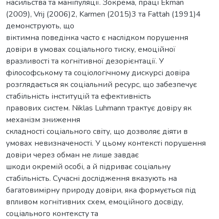
насильства та маніпуляції. Зокрема, праці Ekman
(2009), Vrij (2006)2, Karmen (2015)3 та Fattah (1991)4
демонструють, що
віктимна поведінка часто є наслідком порушення
довіри в умовах соціального тиску, емоційної
вразливості та когнітивної дезорієнтації. У
філософському та соціологічному дискурсі довіра
розглядається як соціальний ресурс, що забезпечує
стабільність інституцій та ефективність
правових систем. Niklas Luhmann трактує довіру як
механізм зниження
складності соціального світу, що дозволяє діяти в
умовах невизначеності. У цьому контексті порушення
довіри через обман не лише завдає
шкоди окремій особі, а й підриває соціальну
стабільність. Сучасні дослідження вказують на
багатовимірну природу довіри, яка формується під
впливом когнітивних схем, емоційного досвіду,
соціального контексту та