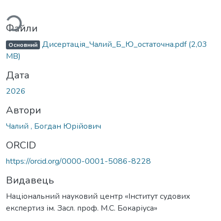
антажиться...
Файли
Дисертація_Чалий_Б_Ю_остаточна.pdf
(2,03
Основний
MB)
Дата
2026
Автори
Чалий , Богдан Юрійович
ORCID
https://orcid.org/0000-0001-5086-8228
Видавець
Національний науковий центр «Інститут судових
експертиз ім. Засл. проф. М.С. Бокаріуса»