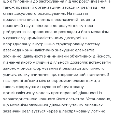
що є типовими до застосування під час розслідування, а
також правові й організаційні засади їх реалізації на
стадії досудового розслідування. На підставі
врахування висвітлених в економічній теорії та
правничій науці підходів до розуміння сутності
рейдерства, запропоновано розглядати його механізм,
у сучасному криміналістичному дискурсі, як
впорядковану, внутрішньо структуровану систему
взаємодії криміналістично значущих елементів
злочинної діяльності з чинниками об’єктивної дійсності,
пізнання якого у слідчій діяльності дозволяє встановити
закономірності формування й реалізації злочинного
умислу, логіку вчинення протиправних дій, причинно3
наслідкові зв’язки між їх окремими елементами, а
також сформувати науково обґрунтовану
криміналістичну модель протиправної діяльності із
характеристикою кожного його елемента. Установлено,
що механізм злочинної діяльності у таких випадках
зазвичай реалізується через цілеспрямовану, логічно