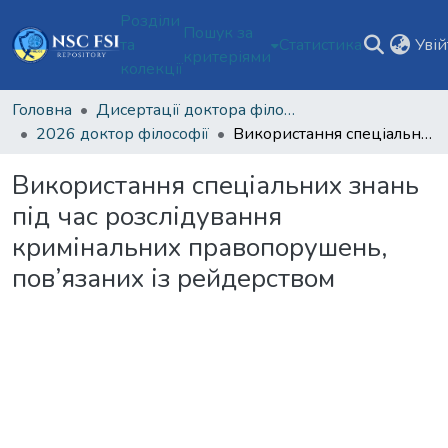
Розділи
Пошук за
та
Статистика
Уві
критеріями
колекції
Головна
Дисертації доктора філософії
2026 доктор філософії
Використання спеціальних знань під час розслідування кримінальних правопорушень, пов’язаних із рейдерством
Використання спеціальних знань
під час розслідування
кримінальних правопорушень,
пов’язаних із рейдерством