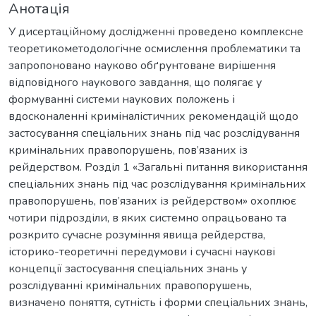
Анотація
У дисертаційному дослідженні проведено комплексне
теоретикометодологічне осмислення проблематики та
запропоновано науково обґрунтоване вирішення
відповідного наукового завдання, що полягає у
формуванні системи наукових положень і
вдосконаленні криміналістичних рекомендацій щодо
застосування спеціальних знань під час розслідування
кримінальних правопорушень, пов’язаних із
рейдерством. Розділ 1 «Загальні питання використання
спеціальних знань під час розслідування кримінальних
правопорушень, пов’язаних із рейдерством» охоплює
чотири підрозділи, в яких системно опрацьовано та
розкрито сучасне розуміння явища рейдерства,
історико-теоретичні передумови і сучасні наукові
концепції застосування спеціальних знань у
розслідуванні кримінальних правопорушень,
визначено поняття, сутність і форми спеціальних знань,