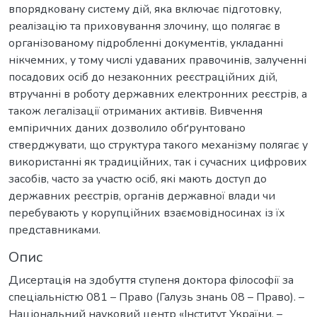
впорядковану систему дій, яка включає підготовку,
реалізацію та приховування злочину, що полягає в
організованому підробленні документів, укладанні
нікчемних, у тому числі удаваних правочинів, залученні
посадових осіб до незаконних реєстраційних дій,
втручанні в роботу державних електронних реєстрів, а
також легалізації отриманих активів. Вивчення
емпіричних даних дозволило обґрунтовано
стверджувати, що структура такого механізму полягає у
використанні як традиційних, так і сучасних цифрових
засобів, часто за участю осіб, які мають доступ до
державних реєстрів, органів державної влади чи
перебувають у корупційних взаємовідносинах із їх
представниками.
Опис
Дисертація на здобуття ступеня доктора філософії за
спеціальністю 081 – Право (Галузь знань 08 – Право). –
Національний науковий центр «Інститут України. –