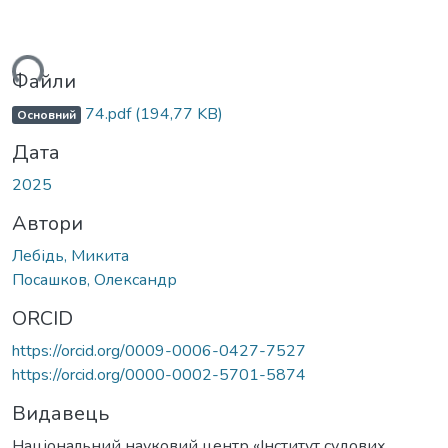
ться...
Файли
74.pdf
(194,77 KB)
Основний
Дата
2025
Автори
Лебідь, Микита
Посашков, Олександр
ORCID
https://orcid.org/0009-0006-0427-7527
https://orcid.org/0000-0002-5701-5874
Видавець
Національний науковий центр «Інститут судових