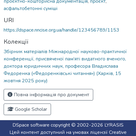
проєктно-кошторисна документація
,
проєкт
,
асфальтобетонні суміші
URI
https://dspace.nncise.org.ua/handle/123456789/1153
Колекції
Збірник матеріалів Міжнародної науково-практичної
конференції, присвяченої пам’яті видатного вченого,
доктора юридичних наук, професора Владислава
Федоренка («Федоренківські читання») (Харків, 15
жовтня 2025 року)
Повна інформація про документ
Google Scholar
DSpace software
copyright © 2002-2026
LYRASIS
Цей контент доступний на умовах ліцензії
Creative