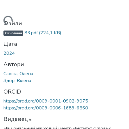
ажиться...
Файли
83.pdf
(224,1 KB)
Основний
Дата
2024
Автори
Савіна, Олена
Здор, Вілена
ORCID
https://orcid.org/0009-0001-0902-9075
https://orcid.org/0009-0006-1689-6560
Видавець
Національний науковий центр «Інститут судових