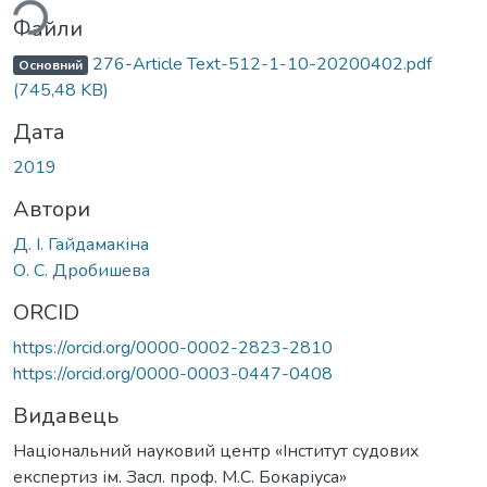
ься...
Файли
276-Article Text-512-1-10-20200402.pdf
Основний
(745,48 KB)
Дата
2019
Автори
Д. І. Гайдамакіна
О. С. Дробишева
ORCID
https://orcid.org/0000-0002-2823-2810
https://orcid.org/0000-0003-0447-0408
Видавець
Національний науковий центр «Інститут судових
експертиз ім. Засл. проф. М.С. Бокаріуса»