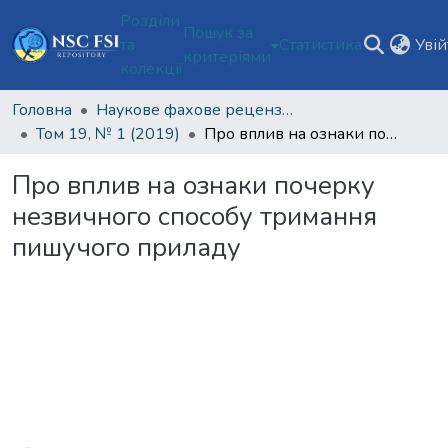
Розділи
Пошук за
та
Статистика
Уві
критеріями
колекції
Головна
Наукове фахове рецензоване видання відкритого доступу "Теорія та практика судової експертизи і криміналістики"
Том 19, № 1 (2019)
Про вплив на ознаки почерку незвичного способу тримання пишучого приладу
Про вплив на ознаки почерку
незвичного способу тримання
пишучого приладу