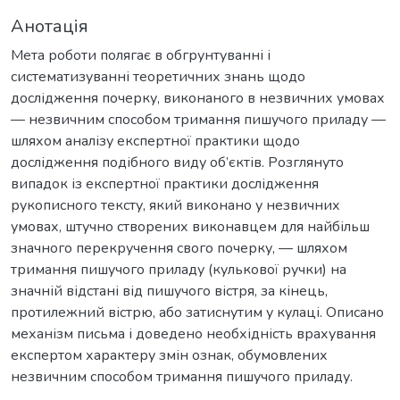
Анотація
Мета роботи полягає в обгрунтуванні і
систематизуванні теоретичних знань щодо
дослідження почерку, виконаного в незвичних умовах
— незвичним способом тримання пишучого приладу —
шляхом аналізу експертної практики щодо
дослідження подібного виду об’єктів. Розглянуто
випадок із експертної практики дослідження
рукописного тексту, який виконано у незвичних
умовах, штучно створених виконавцем для найбільш
значного перекручення свого почерку, — шляхом
тримання пишучого приладу (кулькової ручки) на
значній відстані від пишучого вістря, за кінець,
протилежний вістрю, або затиснутим у кулаці. Описано
механізм письма і доведено необхідність врахування
експертом характеру змін ознак, обумовлених
незвичним способом тримання пишучого приладу.