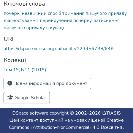
Ключові слова
почерк
,
незвичний спосіб тримання пишучого приладу
,
діагностування
,
перекручення почерку
,
затиснення
пишучого приладу в кулаці
URI
https://dspace.nncise.org.ua/handle/123456789/648
Колекції
Том 19, № 1 (2019)
Повна інформація про документ
Google Scholar
DSpace software
copyright © 2002-2026
LYRASIS
Цей контент доступний на умовах ліцензії
Creative
Commons «Attribution-NonCommercial» 4.0 Всесвітня
.