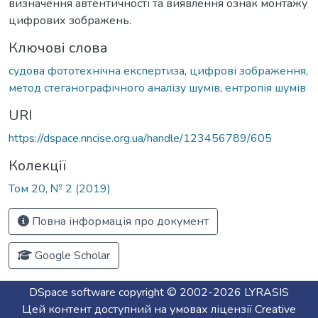
визначення автентичності та виявлення ознак монтажу
цифрових зображень.
Ключові слова
судова фототехнічна експертиза
,
цифрові зображення
,
метод стеганографічного аналізу шумів
,
ентропія шумів
URI
https://dspace.nncise.org.ua/handle/123456789/605
Колекції
Том 20, № 2 (2019)
Повна інформація про документ
Google Scholar
DSpace software
copyright © 2002-2026
LYRASIS
Цей контент доступний на умовах ліцензії
Creative