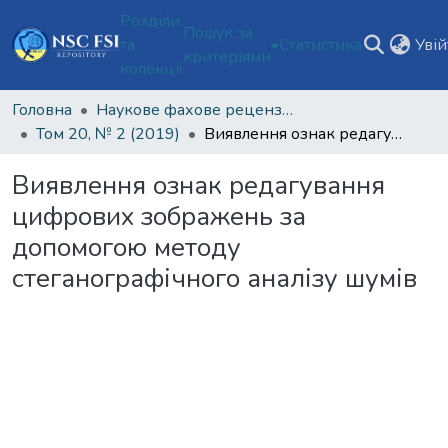
Розділи
Пошук за
та
Статистика
Уві
критеріями
колекції
Головна
Наукове фахове рецензоване видання відкритого доступу "Теорія та практика судової експертизи і криміналістики"
Том 20, № 2 (2019)
Виявлення ознак редагування цифрових зображень за допомогою методу стеганографічного аналізу шумів
Виявлення ознак редагування
цифрових зображень за
допомогою методу
стеганографічного аналізу шумів