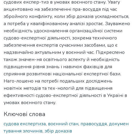
судових експер-тиз в умовах воєнного стану. Увагу
акцентовано на забезпеченні пра-восуддя під час
збройного конфлікту, коли збір доказів ускладнюється,
а потреба у кваліфікованому аналізі зростає. Зауважено
необхідність удосконалення організаційної системи
судово-експертної діяльності, зокрема технічного
забезпечення експертів сучасними засобами, що є
надзвичайно актуальним у воєнний час. Підкреслено
також значен-ня освітнього аспекту й необхідність
підвищення рівня знань і навичок фахівців для
сприяння розвиткові національної експертної бази.
Наго-лошено на потребі подальших досліджень
новітніх методів та тех-нологій для підвищення
ефективності судово-експертної діяльності в Україні в
умовах воєнного стану.
Ключові слова
судова експертиза
,
воєнний стан
,
правосуддя
,
докумен
тування злочинів
,
збір доказів