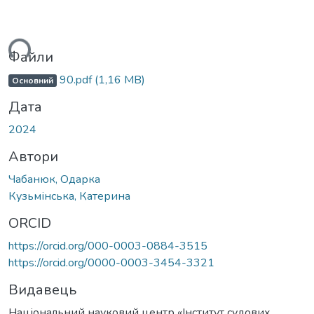
ься...
Файли
90.pdf
(1,16 MB)
Основний
Дата
2024
Автори
Чабанюк, Одарка
Кузьмінська, Катерина
ORCID
https://orcid.org/000-0003-0884-3515
https://orcid.org/0000-0003-3454-3321
Видавець
Національний науковий центр «Інститут судових