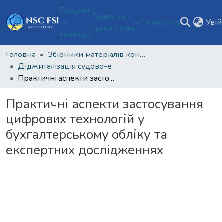
Розділи
Пошук за
та
Статистика
Уві
критеріями
колекції
Головна
Збірники матеріалів конференцій Національного наукового центру «Інститут судових експертиз ім. Засл. проф. М. С. Бокаріуса»
Діджиталізація судово-експертної науки в умовах воєнного стану
Практичні аспекти застосування цифрових технологій у бухгалтерському обліку та експертних дослідженнях
Практичні аспекти застосування
цифрових технологій у
бухгалтерському обліку та
експертних дослідженнях