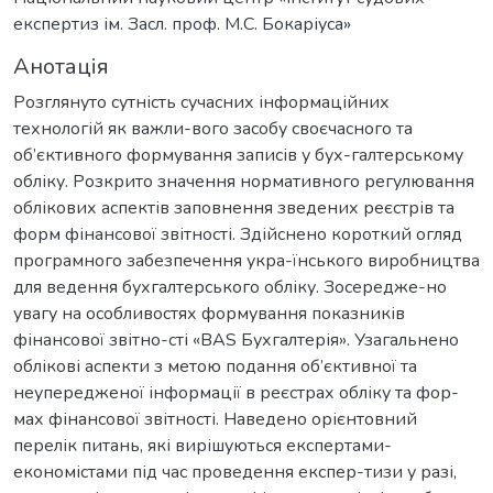
експертиз ім. Засл. проф. М.С. Бокаріуса»
Анотація
Розглянуто сутність сучасних інформаційних
технологій як важли-вого засобу своєчасного та
об’єктивного формування записів у бух-галтерському
обліку. Розкрито значення нормативного регулювання
облікових аспектів заповнення зведених реєстрів та
форм фінансової звітності. Здійснено короткий огляд
програмного забезпечення укра-їнського виробництва
для ведення бухгалтерського обліку. Зосередже-но
увагу на особливостях формування показників
фінансової звітно-сті «BAS Бухгалтерія». Узагальнено
облікові аспекти з метою подання об’єктивної та
неупередженої інформації в реєстрах обліку та фор-
мах фінансової звітності. Наведено орієнтовний
перелік питань, які вирішуються експертами-
економістами під час проведення експер-тизи у разі,