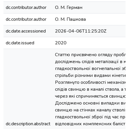
dc.contributor.author
О. М. Герман
dc.contributor.author
О. М. Пашкова
dc.date.accessioned
2026-04-06T11:25:20Z
dc.date.issued
2020
Статтю присвячено огляду пробл
досліджень слідів металізації в ка
гладкоствольної вогнепальної збр
стрільби різними видами кінетич
Розглянуто особливості механізм
слідів свинцю в каналі ствола, а 
через які спричиняється свинцюв
Досліджено основні випадки вияв
свинцю на стінках каналу стволів
гладкоствольної зброї під час пр
dc.description.abstract
відповідних комплексних балістич