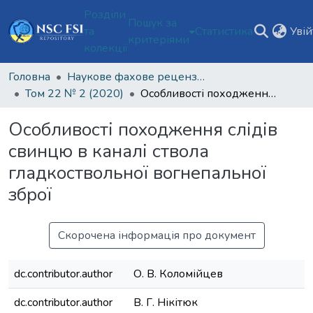
Розділи
Пошук за
та
Статистика
Уві
критеріями
колекції
Головна
Наукове фахове рецензоване видання відкритого доступу "Теорія та практика судової експертизи і криміналістики"
Том 22 № 2 (2020)
Особливості походження слідів свинцю в каналі ствола гладкоствольної вогнепальної зброї
Особливості походження слідів
свинцю в каналі ствола
гладкоствольної вогнепальної
зброї
Скорочена інформація про документ
dc.contributor.author
О. В. Коломійцев
dc.contributor.author
В. Г. Нікітюк