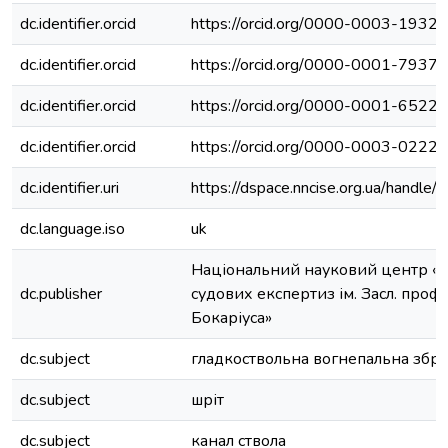
dc.identifier.orcid
https://orcid.org/0000-0003-1932
dc.identifier.orcid
https://orcid.org/0000-0001-7937
dc.identifier.orcid
https://orcid.org/0000-0001-6522
dc.identifier.orcid
https://orcid.org/0000-0003-0222
dc.identifier.uri
https://dspace.nncise.org.ua/hand
dc.language.iso
uk
Національний науковий центр «І
dc.publisher
судових експертиз ім. Засл. проф.
Бокаріуса»
dc.subject
гладкоствольна вогнепальна збр
dc.subject
шріт
dc.subject
канал ствола