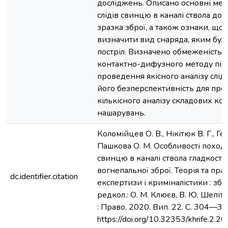
досліджень. Описано основні ме
слідів свинцю в каналі ствола до
зразка зброї, а також ознаки, що
визначити вид снаряда, яким бул
постріл. Визначено обмеженість 
контактно-дифузного методу під 
проведення якісного аналізу слідів
його безперспективність для пр
кількісного аналізу складових ко
нашарувань.
Коломійцев О. В., Нікітюк В. Г., Ге
Пашкова О. М. Особливості поход
свинцю в каналі ствола гладкоств
вогнепальної зброї. Теорія та пра
dc.identifier.citation
експертизи і криміналістики : зб. н
редкол.: О. М. Клюєв, В. Ю. Шепіть
: Право, 2020. Вип. 22. С. 304—31
https://doi.org/10.32353/khrife.2.20