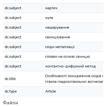
dc.subject
картеч
dc.subject
куля
dc.subject
нашарування
dc.subject
свинцювання
dc.subject
сліди металізації
dc.subject
сплави на основі свинцю
dc.subject
контактно-дифузний метод
Особливості походження слідів с
dc.title
ствола гладкоствольної вогнепаль
dc.type
Article
Файли