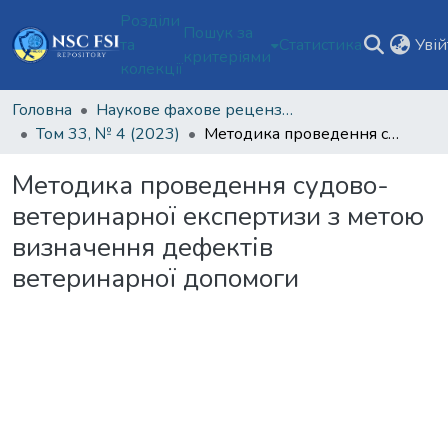
Розділи
Пошук за
та
Статистика
Уві
критеріями
колекції
Головна
Наукове фахове рецензоване видання відкритого доступу "Теорія та практика судової експертизи і криміналістики"
Том 33, № 4 (2023)
Методика проведення судово-ветеринарної експертизи з метою визначення дефектів ветеринарної допомоги
Методика проведення судово-
ветеринарної експертизи з метою
визначення дефектів
ветеринарної допомоги