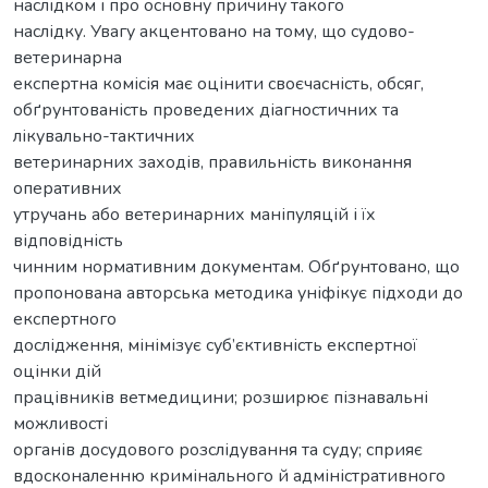
наслідком і про основну причину такого
наслідку. Увагу акцентовано на тому, що судово-
ветеринарна
експертна комісія має оцінити своєчасність, обсяг,
обґрунтованість проведених діагностичних та
лікувально-тактичних
ветеринарних заходів, правильність виконання
оперативних
утручань або ветеринарних маніпуляцій і їх
відповідність
чинним нормативним документам. Обґрунтовано, що
пропонована авторська методика уніфікує підходи до
експертного
дослідження, мінімізує суб’єктивність експертної
оцінки дій
працівників ветмедицини; розширює пізнавальні
можливості
органів досудового розслідування та суду; сприяє
вдосконаленню кримінального й адміністративного