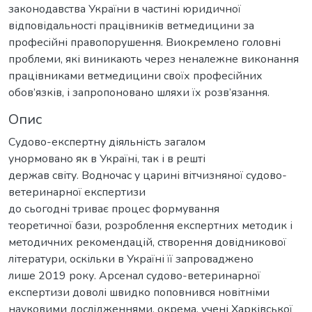
законодавства України в частині юридичної
відповідальності працівників ветмедицини за
професійні правопорушення. Виокремлено головні
проблеми, які виникають через неналежне виконання
працівниками ветмедицини своїх професійних
обов’язків, і запропоновано шляхи їх розв’язання.
Опис
Судово-експертну діяльність загалом
унормовано як в Україні, так і в решті
держав світу. Водночас у царині вітчизняної судово-
ветеринарної експертизи
до сьогодні триває процес формування
теоретичної бази, розроблення експертних методик і
методичних рекомендацій, створення довідникової
літератури, оскільки в Україні її запроваджено
лише 2019 року. Арсенал судово-ветеринарної
експертизи доволі швидко поповнився новітніми
науковими дослідженнями. окрема, учені Харківської