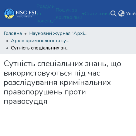
Розділи
Пошук за
та
Статистика
Уві
критеріями
колекції
Головна
Науковий журнал "Архів кримінології та судових наук"
Архів кримінології та судових наук Том 10 № 2 (2024)
Сутність спеціальних знань, що використовуються під час розслідування кримінальних правопорушень проти правосуддя
Сутність спеціальних знань, що
використовуються під час
розслідування кримінальних
правопорушень проти
правосуддя