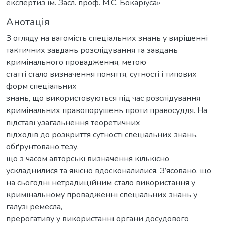
експертиз ім. Засл. проф. М.С. Бокаріуса»
Анотація
З огляду на вагомість спеціальних знань у вирішенні
тактичних завдань розслідування та завдань
кримінального провадження, метою
статті стало визначення поняття, сутності і типових
форм спеціальних
знань, що використовуються під час розслідування
кримінальних правопорушень проти правосуддя. На
підставі узагальнення теоретичних
підходів до розкриття сутності спеціальних знань,
обґрунтовано тезу,
що з часом авторські визначення кількісно
ускладнилися та якісно вдосконалилися. З’ясовано, що
на сьогодні нетрадиційним стало використання у
кримінальному провадженні спеціальних знань у
галузі ремесла,
прерогативу у використанні органи досудового