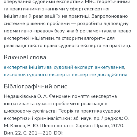
оперування судовими експертами МВС теоретичними
та практичними знаннями у сфері експертної
ініціативи й реалізації їх на практиці. Запропоновано
системне рішення проблеми — розробити відповідну
нормативно-правову базу, яка б регламентувала право
експертної ініціативи, та створити алгоритм для
реалізації такого права судового експерта на практиці.
Ключові слова
експертна ініціатива
,
судовий експерт
,
анкетування
,
висновок судового експерта
,
експертне дослідження
Бібліографічний опис
Недашківська О. А. Феномен поняття «експертна
ініціатива» та сучасні проблеми її реалізації в
цифровому суспільстві. Теорія та практика судової
експертизи і криміналістики : зб. наук. пр. / редкол.: О.
М. Клюєв, В. Ю. Шепітько та ін. Харків : Право, 2020.
Вип. 22. С. 201—210. DOI: