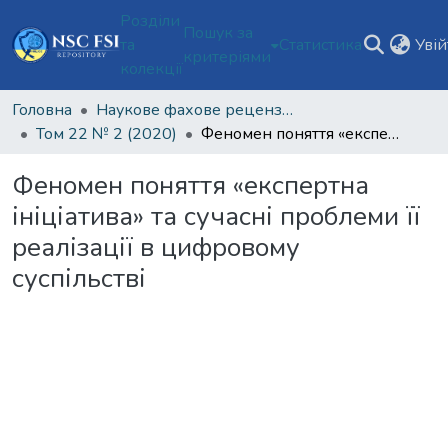
Розділи
Пошук за
та
Статистика
Уві
критеріями
колекції
Головна
Наукове фахове рецензоване видання відкритого доступу "Теорія та практика судової експертизи і криміналістики"
Том 22 № 2 (2020)
Феномен поняття «експертна ініціатива» та сучасні проблеми її реалізації в цифровому суспільстві
Феномен поняття «експертна
ініціатива» та сучасні проблеми її
реалізації в цифровому
суспільстві