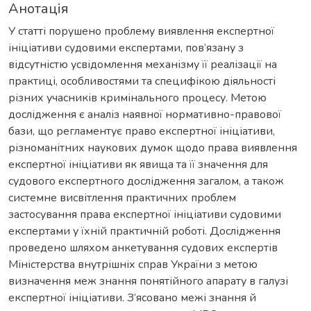
Анотація
У статті порушено проблему виявлення експертної
ініціативи судовими експертами, пов’язану з
відсутністю усвідомлення механізму її реалізації на
практиці, особливостями та специфікою діяльності
різних учасників кримінального процесу. Метою
дослідження є аналіз наявної нормативно-правової
бази, що регламентує право експертної ініціативи,
різноманітних наукових думок щодо права виявлення
експертної ініціативи як явища та її значення для
судового експертного дослідження загалом, а також
системне висвітлення практичних проблем
застосування права експертної ініціативи судовими
експертами у їхній практичній роботі. Дослідження
проведено шляхом анкетування судових експертів
Міністерства внутрішніх справ України з метою
визначення меж знання понятійного апарату в галузі
експертної ініціативи. З’ясовано межі знання й