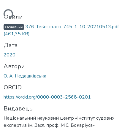
ься...
Файли
376-Текст статті-745-1-10-20210513.pdf
Основний
(461,35 KB)
Дата
2020
Автори
О. А. Недашківська
ORCID
https://orcid.org/0000-0003-2568-0201
Видавець
Національний науковий центр «Інститут судових
експертиз ім. Засл. проф. М.С. Бокаріуса»