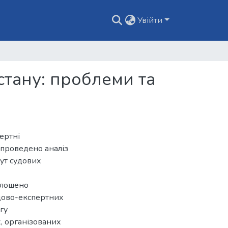
Увійти
стану: проблеми та
ертні
 проведено аналіз
ут судових
олошено
удово-експертних
гу
, організованих