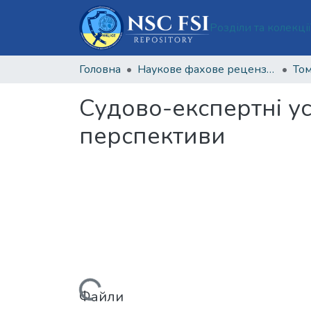
Розділи та колекці
Головна
Наукове фахове рецензоване видання відкритого доступу "Теорія та практика судової експертизи і криміналістики"
Том
Судово-експертні ус
перспективи
Вантажиться...
Файли