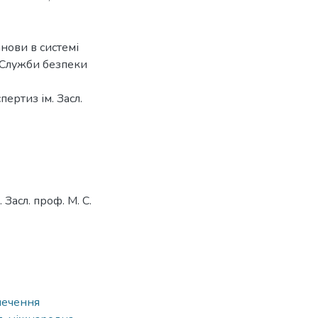
анови в системі
, Служби безпеки
ертиз ім. Засл.
 Засл. проф. М. С.
печення