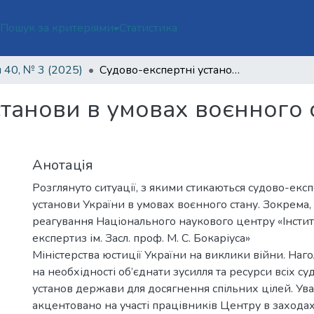
ї
Пошук за критеріями
Статистика
 40, № 3 (2025)
Судово-експертні установи в умовах воєнного стану: проблеми та перспективи
танови в умовах воєнного 
Анотація
Розглянуто ситуації, з якими стикаються судово-експ
установи України в умовах воєнного стану. Зокрема,
реагування Національного наукового центру «Інстит
експертиз ім. Засл. проф. М. С. Бокаріуса»
Міністерства юстиції України на виклики війни. Наг
на необхідності об’єднати зусилля та ресурси всіх с
установ держави для досягнення спільних цілей. Ува
акцентовано на участі працівників Центру в заходах