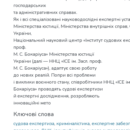
господарських
та адміністративних справах.
Як і всі спеціалізовані науководослідні експертні уст
Міністерства юстиції, Міністерства внутрішніх справ
України,
Національний науковий центр «Інститут судових експ
проф.
М. С. Бокаріуса» Міністерства юстиції
України (далі — ННЦ «ІСЕ ім. Засл. проф.
М. С. Бокаріуса»), адаптує свою роботу
до нових реалій. Попри всі проблеми
і виклики воєнного стану, співробітники ННЦ «ІСЕ ім.
Бокаріуса» проводять судові експертизи
й експертні дослідження, розробляють
інноваційні мето
Ключові слова
судова експертиза
,
криміналістика
,
експертне забез