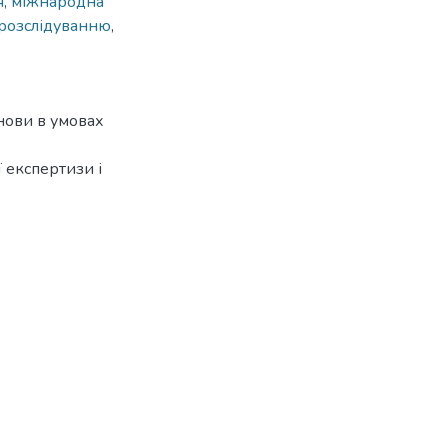
я
,
міжнародна
 розслідуванню
,
нови в умовах
 експертизи і