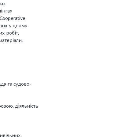
лих
нінгах
Cooperative
ених у цьому
х робіт,
матеріали.
дя та судово-
розою, діяльність
ивільних,