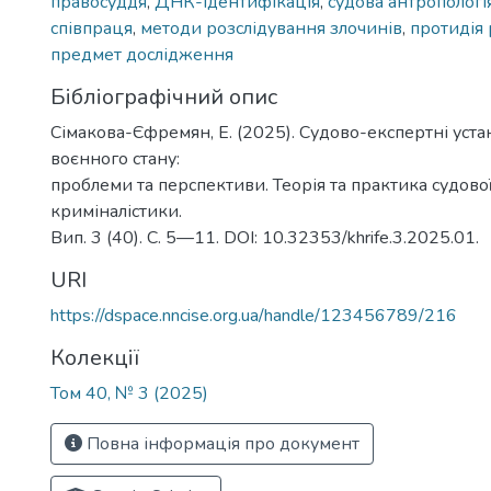
правосуддя
,
ДНК-ідентифікація
,
судова антропологі
співпраця
,
методи розслідування злочинів
,
протидія
предмет дослідження
Бібліографічний опис
Сімакова-Єфремян, Е. (2025). Судово-експертні уста
воєнного стану:
проблеми та перспективи. Теорія та практика судової
криміналістики.
Вип. 3 (40). С. 5—11. DOI: 10.32353/khrife.3.2025.01.
URI
https://dspace.nncise.org.ua/handle/123456789/216
Колекції
Том 40, № 3 (2025)
Повна інформація про документ