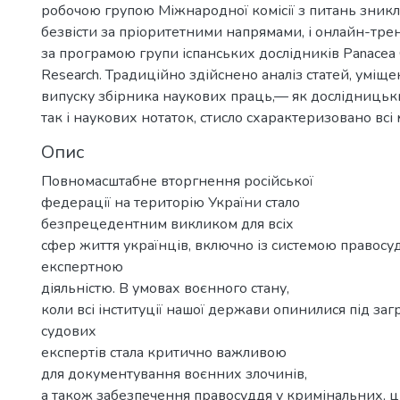
робочою групою Міжнародної комісії з питань зник
безвісти за пріоритетними напрямами, і онлайн-тре
за програмою групи іспанських дослідників Panacea 
Research. Традиційно здійснено аналіз статей, уміщ
випуску збірника наукових праць,— як дослідницьки
так і наукових нотаток, стисло схарактеризовано всі 
Опис
Повномасштабне вторгнення російської
федерації на територію України стало
безпрецедентним викликом для всіх
сфер життя українців, включно із системою правосуд
експертною
діяльністю. В умовах воєнного стану,
коли всі інституції нашої держави опинилися під заг
судових
експертів стала критично важливою
для документування воєнних злочинів,
а також забезпечення правосуддя у кримінальних, ц