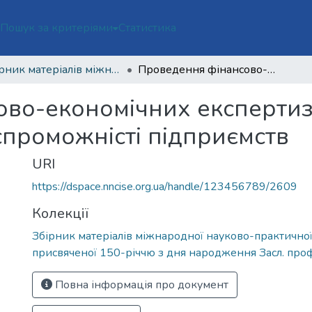
ї
Пошук за критеріями
Статистика
Збірник матеріалів міжнародної науково-практичної конференції, присвяченої 150-річчю з дня народження Засл. проф. М. С. Бокаріуса
Проведення фінансово-економічних експертиз пов’язаних з визначенням платоспроможністі підприємств
во-економічних експертиз
проможністі підприємств
URI
https://dspace.nncise.org.ua/handle/123456789/2609
Колекції
Збірник матеріалів міжнародної науково-практичної
присвяченої 150-річчю з дня народження Засл. проф.
Повна інформація про документ