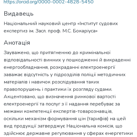
https://orcid.org/0000-0002-4828-5450
Видавець
Національний науковий центр «Інститут судових
експертиз ім. Засл. проф. М.С. Бокаріуса»
Анотація
Зауважено, що притягненню до кримінальної
відповідальності винних у пошкодженні й викраденні
енергообладнання, розкраданні електроенергії
заважає відсутність у підрозділів поліції методичних
матеріалів і навичок розслідування таких
правопорушень і практики їх розгляду судами.
Акцентовано, що визначення ринкової вартості
електроенергії та послуг з її надання перебуває за
межами компетенції експертів-товарознавців,
оскільки механізм формування цін (тарифів) на цей
вид продукції затверджує Національна комісія, що
здійснює державне регулювання у сферах енергетики