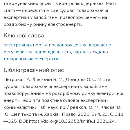
та комунальних послуг, а контролює держава. Мета
статті — окреслити місце судової товарознавчої
експертизи у запобіганні правопорушенням на
роздрібному ринку електроенергії.
Ключові слова
електрична енергія
,
правопорушення
,
державне
регулювання
,
відповідальність
,
вартість
,
судово-
товарознавча експертиза
Бібліографічний опис
Петрова І. А., Фесюнін В. М., Донцова О. С. Місце
судової товарознавчої експертизи у запобіганні
правопорушенням на роздрібному ринку електричної
енергії. Теорія та практика судової експертизи і
криміналістики : зб. наук. пр. / редкол.: О. М. Клюєв, В.
Ю. Шепітько та ін. Харків : Право, 2021. Вип. 23. С. 311
—325. DOI: https://doi.org/10.32353/khrife.1.2021.24.