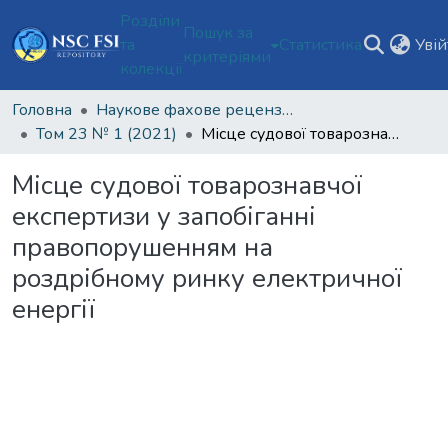
Розділи
Пошук за
та
Статистика
Уві
критеріями
колекції
Головна
Наукове фахове рецензоване видання відкритого доступу "Теорія та практика судової експертизи і криміналістики"
Том 23 № 1 (2021)
Місце судової товарознавчої експертизи у запобіганні правопорушенням на роздрібному ринку електричної енергії
Місце судової товарознавчої
експертизи у запобіганні
правопорушенням на
роздрібному ринку електричної
енергії