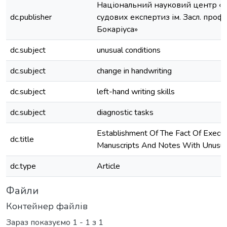
Національний науковий центр «І
dc.publisher
судових експертиз ім. Засл. проф.
Бокаріуса»
dc.subject
unusual conditions
dc.subject
change in handwriting
dc.subject
left-hand writing skills
dc.subject
diagnostic tasks
Establishment Of The Fact Of Execu
dc.title
Manuscripts And Notes With Unusua
dc.type
Article
Файли
Контейнер файлів
Зараз показуємо
1 - 1 з 1