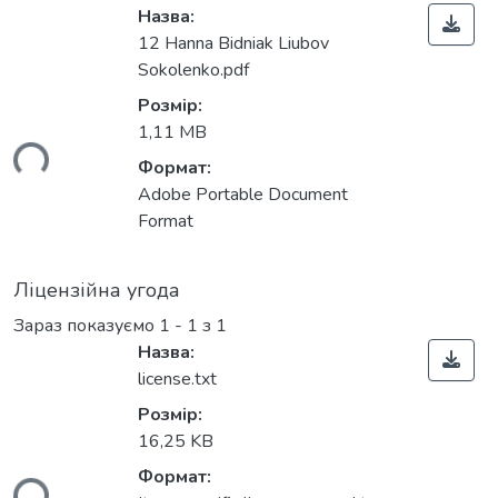
Назва:
12 Hanna Bidniak Liubov
Sokolenko.pdf
Розмір:
1,11 MB
ься...
Формат:
Adobe Portable Document
Format
Ліцензійна угода
Зараз показуємо
1 - 1 з 1
Назва:
license.txt
Розмір:
16,25 KB
Формат: