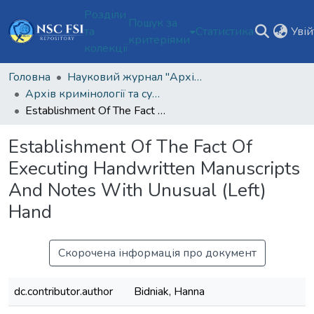
Розділи
Пошук за
та
Статистика
Уві
критеріями
колекції
Головна
Науковий журнал "Архів кримінології та судових наук"
Архів кримінології та судових наук Том 6 № 2 (2022)
Establishment Of The Fact Of Executing Handwritten Manuscripts And Notes With Unusual (Left) Hand
Establishment Of The Fact Of
Executing Handwritten Manuscripts
And Notes With Unusual (Left)
Hand
Скорочена інформація про документ
dc.contributor.author
Bidniak, Hanna