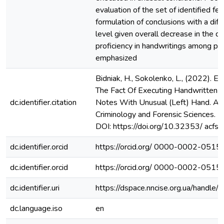
evaluation of the set of identified fe
formulation of conclusions with a diffe
level given overall decrease in the d
proficiency in handwritings among po
emphasized
Bidniak, H., Sokolenko, L., (2022). E
The Fact Of Executing Handwritten 
dc.identifier.citation
Notes With Unusual (Left) Hand. Arc
Criminology and Forensic Sciences. 2
DOI: https://doi.org/10.32353/ acfs.
dc.identifier.orcid
https://orcid.org/ 0000-0002-051
dc.identifier.orcid
https://orcid.org/ 0000-0002-051
dc.identifier.uri
https://dspace.nncise.org.ua/hand
dc.language.iso
en