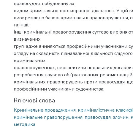
правосуддя, побудовану за
видом кримінально протиправної діяльності. У цій к
виокремлено базові кримінальні правопорушення, сп
та інші.
Інші кримінальні правопорушення суттєво вирізняют
визначених
груп, адже вчиняються професійними учасниками су
огляду на складність пізнавальної діяльності слідчог
кримінальних
правопорушеннях, перспективи подальших дослідж
розроблення науково обґрунтованих рекомендацій 
кримінальних правопорушень проти правосуддя, щ
професійними учасниками судочинства.
Ключові слова
Кримінальне провадження, криміналістична класифі
кримінальне правопорушення, правосуддя, злочин, 
методика