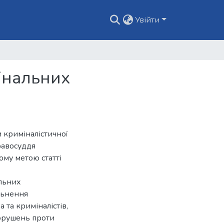
Увійти
мінальних
 криміналістичної
равосуддя
ому метою статті
альних
льнення
 та криміналістів,
орушень проти