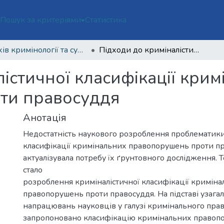
ї
Пошук за критеріями
Статистика
Архів кримінології та судових наук Том 10 № 2 (2024)
Підходи до криміналістичної класифікації кримінальних правопорушень проти правосуддя
істичної класифікації кри
ти правосуддя
Анотація
Недостатність наукового розроблення проблематики
класифікації кримінальних правопорушень проти п
актуалізувала потребу їх ґрунтовного дослідження. Т
стало
розроблення криміналістичної класифікації кримін
правопорушень проти правосуддя. На підставі узага
напрацювань науковців у галузі кримінального права
запропоновано класифікацію кримінальних правоп