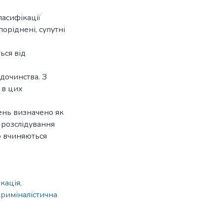
ласифікації
оріднені, супутні
ься від
дочинства. З
о в цих
ень визначено як
розслідування
о вчиняються
кація,
криміналістична