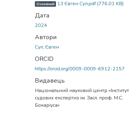
13 Євген Суп.pdf
(776,01 KB)
Основний
Дата
2024
Автори
Суп, Євген
ORCID
https://orcid.org/0009-0009-6912-2157
Видавець
Національний науковий центр «Інститут
судових експертиз ім. Засл. проф. М.С.
Бокаріуса»