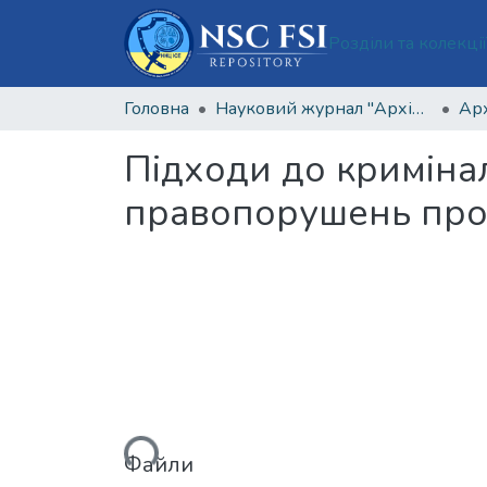
Розділи та колекці
Головна
Науковий журнал "Архів кримінології та судових наук"
Підходи до кримінал
правопорушень про
Вантажиться...
Файли