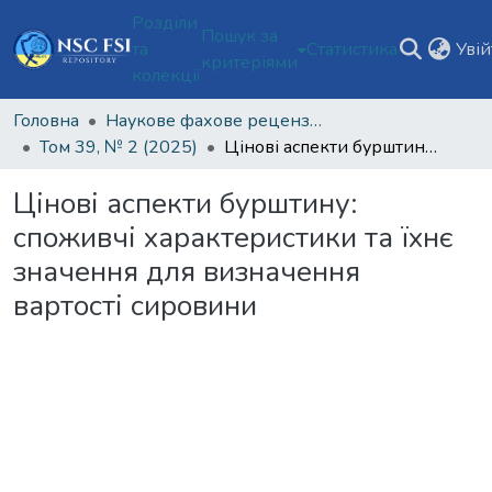
Розділи
Пошук за
та
Статистика
Уві
критеріями
колекції
Головна
Наукове фахове рецензоване видання відкритого доступу "Теорія та практика судової експертизи і криміналістики"
Том 39, № 2 (2025)
Цінові аспекти бурштину: споживчі характеристики та їхнє значення для визначення вартості сировини
Цінові аспекти бурштину:
споживчі характеристики та їхнє
значення для визначення
вартості сировини