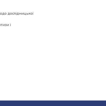
 Щодо дослідницької
тизи і