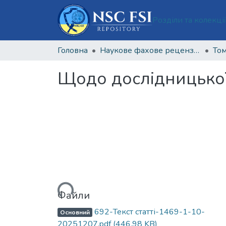
Розділи та колекці
Головна
Наукове фахове рецензоване видання відкритого доступу "Теорія та практика судової експертизи і криміналістики"
Том
Щодо дослідницької
Вантажиться...
Файли
692-Текст статті-1469-1-10-
Основний
20251207.pdf
(446,98 KB)