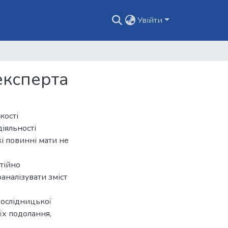
Увійти
експерта
кості
діяльності
кі повинні мати не
тійно
аналізувати зміст
ослідницької
їх подолання,