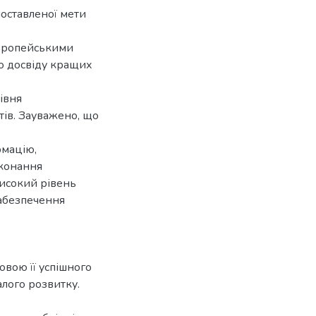
поставленої мети
європейськими
о досвіду кращих
івня
тів. Зауважено, що
рмацію,
иконання
исокий рівень
забезпечення
.
вою її успішного
алого розвитку.