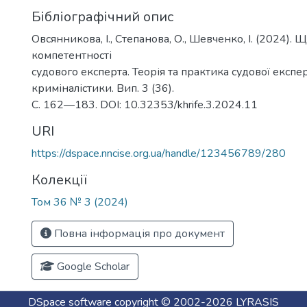
Бібліографічний опис
Овсянникова, І., Степанова, О., Шевченко, І. (2024).
компетентності
судового експерта. Теорія та практика судової експер
криміналістики. Вип. 3 (36).
С. 162—183. DOI: 10.32353/khrife.3.2024.11
URI
https://dspace.nncise.org.ua/handle/123456789/280
Колекції
Том 36 № 3 (2024)
Повна інформація про документ
Google Scholar
DSpace software
copyright © 2002-2026
LYRASIS