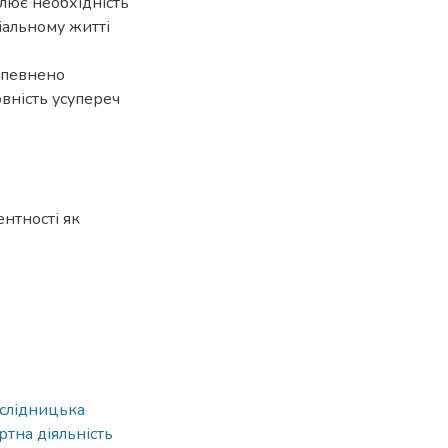
влює необхідність
іальному житті
 впевнено
товність усупереч
нтності як
слідницька
ртна діяльність