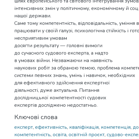
шлях європейського та світового інтегрування зумо
інтенсивних змін у політичному, економічному й соц
нашої держави.
Саме тому компетентність, відповідальність, уміння
працювати у своїй галузі, психологічна стійкість і го
несприятивим умовам
досягти результату — головні вимоги
до сучасного судового експерта, а надто
в умовах війни. Незважаючи на наявність
наукових робіт за обраною темою, проблема компете
системи певних знань, умінь і навичок, необхідних
для ефективного здійснення експертної
діяльності, дуже актуальна. Питання
дослідницької компетентності судових
експертів досліджено недостатньо.
Ключові слова
експерт
,
ефективність
,
кваліфікація
,
компетенція
,
до
компетентність
,
освіта
,
освітній проєкт
,
судово-експе