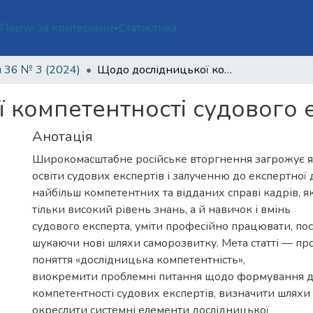
ї
Пошук за критеріями
Статистика
 36 № 3 (2024)
Щодо дослідницької компетентності судового експерта
 компетентності судового 
Анотація
Широкомасштабне російське вторгнення загрожує я
освіти судових експертів і залученню до експертної 
найбільш компетентних та відданих справі кадрів, я
тільки високий рівень знань, а й навичок і вмінь
судового експерта, уміти професійно працювати, пос
шукаючи нові шляхи саморозвитку. Мета статті — про
поняття «дослідницька компетентність»,
виокремити проблемні питання щодо формування д
компетентності судових експертів, визначити шляхи 
окреслити системні елементи дослідницької