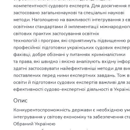
компетентності судового експерта. Для досягнення 
застосовано загальнонаукові та спеціальні наукові
методи. Наголошено на важливості інтегрування з 
освітніми стандартами й імплементації міжнародног
світових практик застосування освітніх
технологій і програм, які сприятимуть підвищенню р
професійної підготовки українських судових експер
фахівці, добре обізнані у питаннях криміналістики
та права, які швидко і якісно аналізують вхідну інфо
здатні застосовувати найефективніші методи для в
поставлених перед ними експертних завдань. Тож в
освіти й підготовки судових експертів важливі для 
ефективності судово-експертної діяльності в Україні
Опис
Конкурентоспроможність держави є необхідною умо
інтегрування у світову економіку та забезпечення ст
Обраний Україною