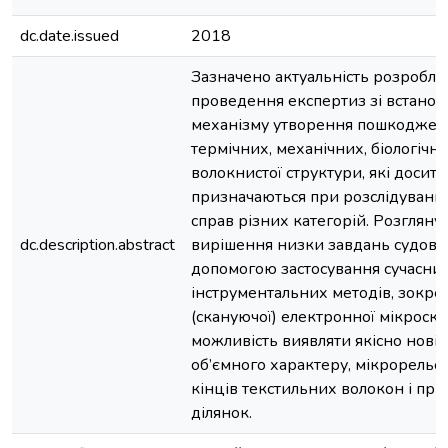
dc.date.issued
2018
Зазначено актуальність розробл
проведення експертиз зі встано
механізму утворення пошкоджень
термічних, механічних, біологічни
волокнистої структури, які досить
призначаються при розслідуванн
справ різних категорій. Розгляну
dc.description.abstract
вирішення низки завдань судової
допомогою застосування сучасни
інструментальних методів, зокре
(скануючої) електронної мікроскоп
можливість виявляти якісно нові
об’ємного характеру, мікрорельє
кінців текстильних волокон і при
ділянок.