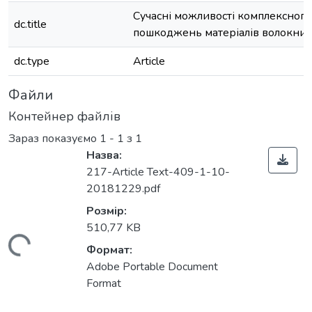
Сучасні можливості комплексног
dc.title
пошкоджень матеріалів волокнист
dc.type
Article
Файли
Контейнер файлів
Зараз показуємо
1 - 1 з 1
Назва:
217-Article Text-409-1-10-
20181229.pdf
Розмір:
510,77 KB
Вантажиться...
Формат:
Adobe Portable Document
Format