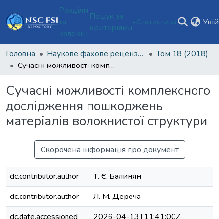
Розділи
Пошук за
та
Статистика
Уві
критеріями
колекції
Головна
Наукове фахове рецензоване видання відкритого доступу "Теорія та практика судової експертизи і криміналістики"
Том 18 (2018)
Сучасні можливості комплексного дослідження пошкоджень матеріалів волокнистої структури
Сучасні можливості комплексного
дослідження пошкоджень
матеріалів волокнистої структури
Скорочена інформація про документ
dc.contributor.author
Т. Є. Балинян
dc.contributor.author
Л. М. Дереча
dc.date.accessioned
2026-04-13T11:41:00Z