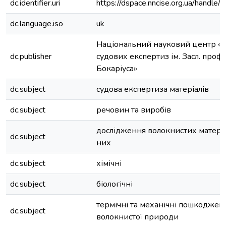
dc.identifier.uri
https://dspace.nncise.org.ua/hand
dc.language.iso
uk
Національний науковий центр «І
dc.publisher
судових експертиз ім. Засл. проф.
Бокаріуса»
dc.subject
судова експертиза матеріалів
dc.subject
речовин та виробів
дослідження волокнистих матеріал
dc.subject
них
dc.subject
хімічні
dc.subject
біологічні
термічні та механічні пошкодженн
dc.subject
волокнистої природи