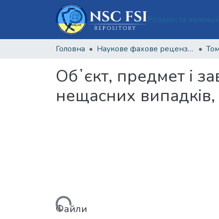
Розділи та колекці
Головна
Наукове фахове рецензоване видання відкритого доступу "Теорія та практика судової експертизи і криміналістики"
Том
Обʼєкт, предмет і з
нещасних випадків,
Вантажиться...
Файли