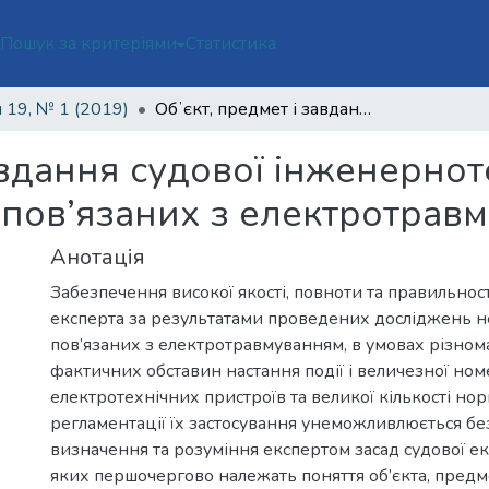
ї
Пошук за критеріями
Статистика
 19, № 1 (2019)
Обʼєкт, предмет і завдання судової інженернотехнічної експертизи нещасних випадків, пов’язаних з електротравмуванням
авдання судової інженернот
 пов’язаних з електротрав
Анотація
Забезпечення високої якості, повноти та правильнос
експерта за результатами проведених досліджень н
пов’язаних з електротравмуванням, в умовах різнома
фактичних обставин настання події і величезної но
електротехнічних пристроїв та великої кількості нор
регламентації їх застосування унеможливлюється без
визначення та розуміння експертом засад судової екс
яких першочергово належать поняття об’єкта, предм