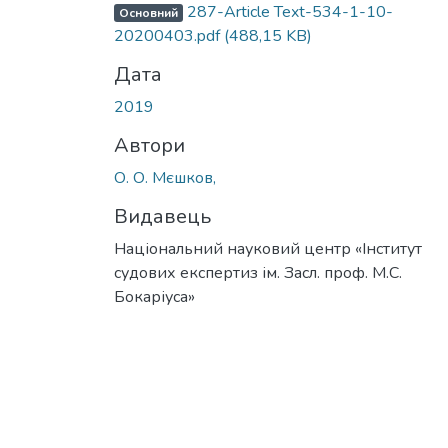
287-Article Text-534-1-10-
Основний
20200403.pdf
(488,15 KB)
Дата
2019
Автори
О. О. Мєшков,
Видавець
Національний науковий центр «Інститут
судових експертиз ім. Засл. проф. М.С.
Бокаріуса»