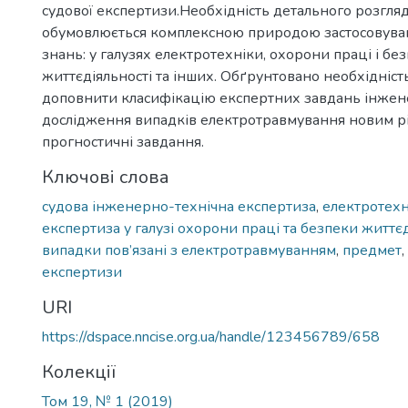
судової експертизи.Необхідність детального розгля
обумовлюється комплексною природою застосовува
знань: у галузях електротехніки, охорони праці і бе
життєдіяльності та інших. Обґрунтовано необхідніст
доповнити класифікацію експертних завдань інжен
дослідження випадків електротравмування новим 
прогностичні завдання.
Ключові слова
судова інженерно-технічна експертиза
,
електротехн
експертиза у галузі охорони праці та безпеки життєд
випадки пов’язані з електротравмуванням
,
предмет
,
експертизи
URI
https://dspace.nncise.org.ua/handle/123456789/658
Колекції
Том 19, № 1 (2019)