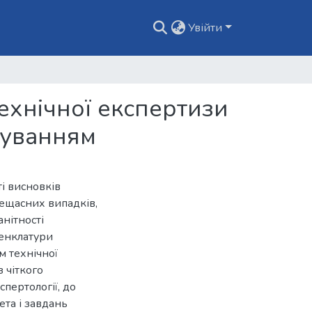
Увійти
ехнічної експертизи
муванням
ті висновків
ещасних випадків,
нітності
менклатури
м технічної
 чіткого
пертології, до
ета і завдань