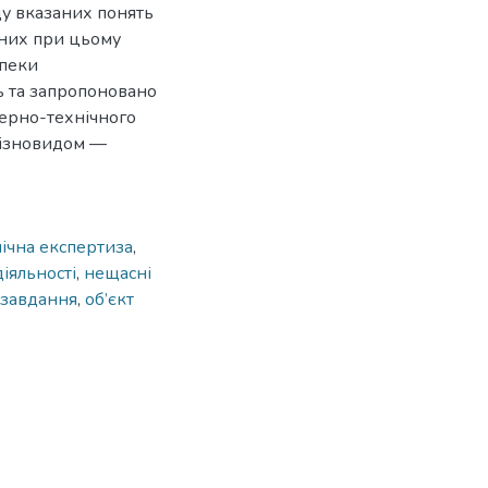
ду вказаних понять
них при цьому
зпеки
ь та запропоновано
ерно-технічного
різновидом —
ічна експертиза
,
іяльності
,
нещасні
завдання
,
об’єкт