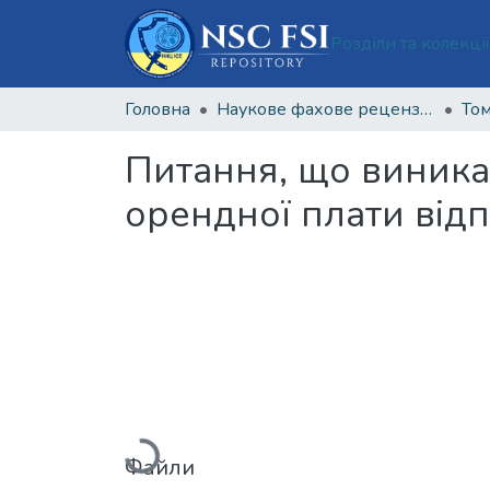
Розділи та колекці
Головна
Наукове фахове рецензоване видання відкритого доступу "Теорія та практика судової експертизи і криміналістики"
Том
Питання, що виника
орендної плати від
Вантажиться...
Файли