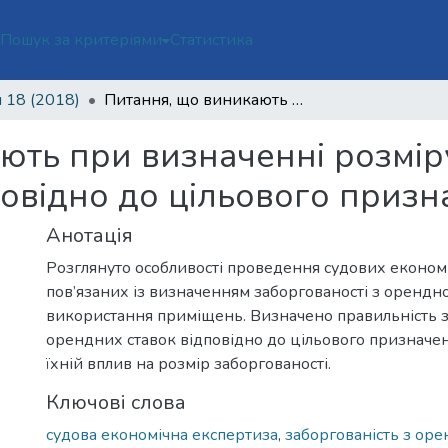
ї
Пошук за критеріями
Статистика
 18 (2018)
Питання, що виникають при визначенні розміру заборгованості з орендної плати відповідно до цільового призначення приміщення
ють при визначенні розміру
повідно до цільового приз
Анотація
Розглянуто особливості проведення судових економ
пов’язаних із визначенням заборгованості з орендно
використання приміщень. Визначено правильність з
орендних ставок відповідно до цільового призначе
їхній вплив на розмір заборгованості.
Ключові слова
судова економічна експертиза
,
заборгованість з оре