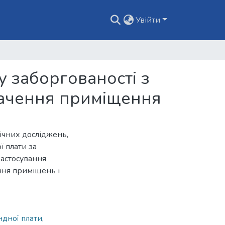
Увійти
 заборгованості з
начення приміщення
ічних досліджень,
ї плати за
астосування
ння приміщень і
ндної плати
,