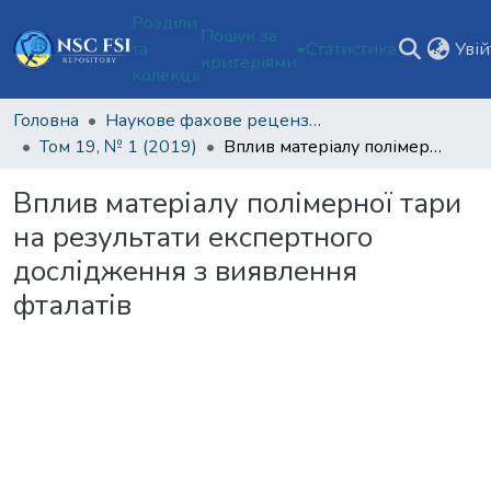
Розділи
Пошук за
та
Статистика
Уві
критеріями
колекції
Головна
Наукове фахове рецензоване видання відкритого доступу "Теорія та практика судової експертизи і криміналістики"
Том 19, № 1 (2019)
Вплив матеріалу полімерної тари на результати експертного дослідження з виявлення фталатів
Вплив матеріалу полімерної тари
на результати експертного
дослідження з виявлення
фталатів