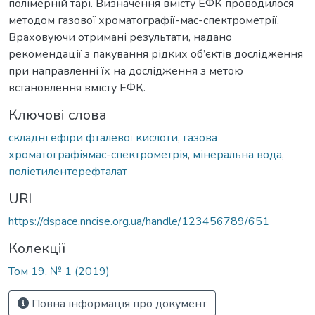
полімерній тарі. Визначення вмісту ЕФК проводилося
методом газової хроматографії-мас-спектрометрії.
Враховуючи отримані результати, надано
рекомендації з пакування рідких об’єктів дослідження
при направленні їх на дослідження з метою
встановлення вмісту ЕФК.
Ключові слова
складні ефіри фталевої кислоти
,
газова
хроматографіямас-спектрометрія
,
мінеральна вода
,
поліетилентерефталат
URI
https://dspace.nncise.org.ua/handle/123456789/651
Колекції
Том 19, № 1 (2019)
Повна інформація про документ