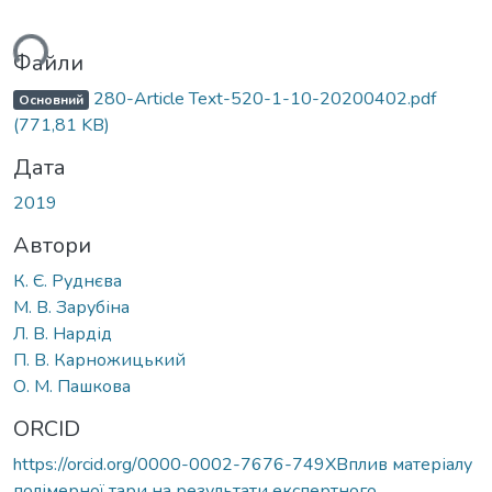
ься...
Файли
280-Article Text-520-1-10-20200402.pdf
Основний
(771,81 KB)
Дата
2019
Автори
К. Є. Руднєва
М. В. Зарубіна
Л. В. Нардід
П. В. Карножицький
О. М. Пашкова
ORCID
https://orcid.org/0000-0002-7676-749XВплив матеріалу
полімерної тари на результати експертного