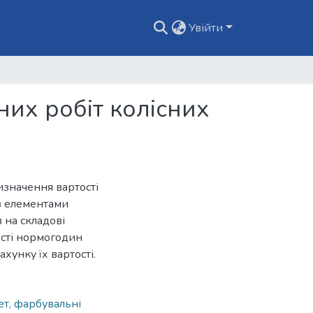
Увійти
их робіт колісних
изначення вартості
з елементами
 на складові
ості нормогодин
хунку їх вартості.
ет, фарбувальні