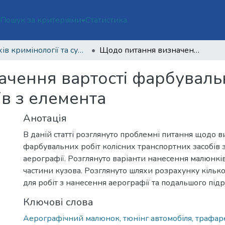
ї
Пошук за критеріями
Статистика
Архів кримінології та судових наук Том 2 (2020)
Щодо питання визначення вартості фарбувальних робіт колісних транспортних засобів з елемента
чення вартості фарбувальн
ів з елемента
Анотація
В даній статті розглянуто проблемні питання щодо в
фарбувальних робіт колісних транспортних засобів 
аерографії. Розглянуто варіанти нанесення малюнків
частини кузова. Розглянуто шляхи розрахунку кільк
для робіт з нанесення аерографії та подальшого підра
Ключові слова
Аерографічний малюнок, тюнінг автомобіля, трафар