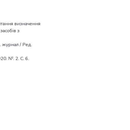
питання визначення
засобів з
. журнал / Ред.
20. №. 2. С. 6.