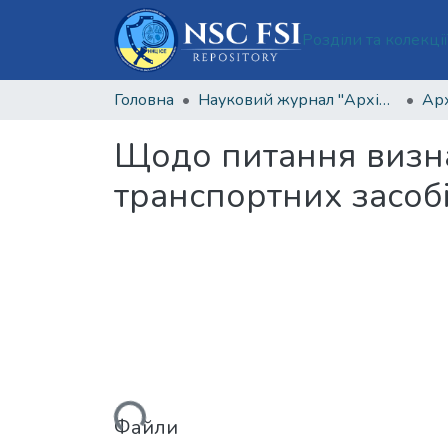
Розділи та колекці
Головна
Науковий журнал "Архів кримінології та судових наук"
Щодо питання визна
транспортних засоб
Вантажиться...
Файли