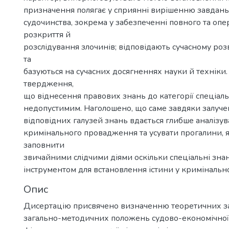
призначення полягає у сприянні вирішенню завдан
судочинства, зокрема у забезпеченні повного та оп
розкриття й
розслідування злочинів; відповідають сучасному розв
та
базуються на сучасних досягненнях науки й техніки
твердження,
що віднесення правових знань до категорії спеціал
недопустимим. Наголошено, що саме завдяки залуче
відповідних галузей знань вдається глибше аналізув
кримінального провадження та усувати прогалини, 
заповнити
звичайними слідчими діями оскільки спеціальні зн
інструментом для встановлення істини у кримінальн
Опис
Дисертацію присвячено визначенню теоретичних за
загально-методичних положень судово-економічної