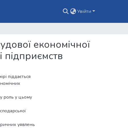
Увійти
удової економічної
і підприємств
ірі піддається
ономічних
у роль у цьому
осподарської
торичних уявлень