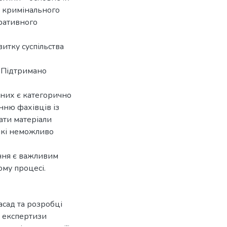
ь кримінального
еративного
итку суспільства
. Підтримано
ьних є категорично
нню фахівців із
ати матеріали
які неможливо
ання є важливим
ому процесі.
сад та розробці
 експертизи