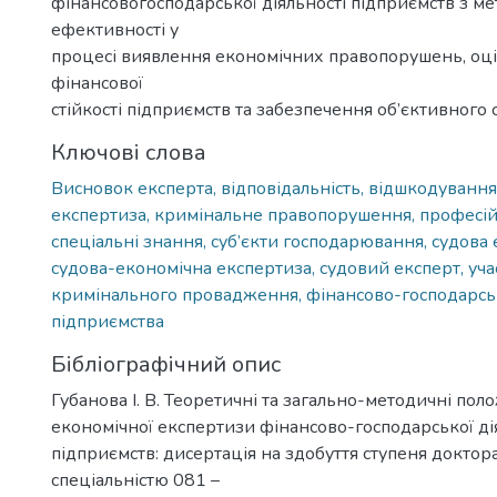
фінансовогосподарської діяльності підприємств з ме
ефективності у
процесі виявлення економічних правопорушень, оц
фінансової
стійкості підприємств та забезпечення об’єктивного 
Ключові слова
Висновок експерта, відповідальність, відшкодування
експертиза, кримінальне правопорушення, професійн
спеціальні знання, суб’єкти господарювання, судова 
судова-економічна експертиза, судовий експерт, уч
кримінального провадження, фінансово-господарськ
підприємства
Бібліографічний опис
Губанова І. В. Теоретичні та загально-методичні пол
економічної експертизи фінансово-господарської ді
підприємств: дисертація на здобуття ступеня доктора
спеціальністю 081 –