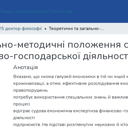
ї
Пошук за критеріями
Статистика
5 доктор філософії
Теоретичні та загально-методичні положення судової економічної експертизи фінансово-господарської діяльності підприємств
льно-методичні положення с
о-господарської діяльност
Анотація
Вказано, що низка галузей економіки в тій чи іншій м
криміналізації, а отже, ефективне розслідування ек
правопорушень
потребує використання спеціальних знань й важлив
процесі
відіграє судова економічна експертиза фінансово-г
діяльності
підприємств. На підставі розглянутих наукових й іс