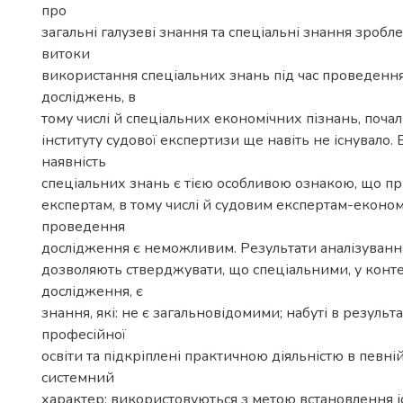
про
загальні галузеві знання та спеціальні знання зробл
витоки
використання спеціальних знань під час проведенн
досліджень, в
тому числі й спеціальних економічних пізнань, почали
інституту судової експертизи ще навіть не існувало.
наявність
спеціальних знань є тією особливою ознакою, що п
експертам, в тому числі й судовим експертам-економі
проведення
дослідження є неможливим. Результати аналізуванн
дозволяють стверджувати, що спеціальними, у конте
дослідження, є
знання, які: не є загальновідомими; набуті в результ
професійної
освіти та підкріплені практичною діяльністю в певні
системний
характер; використовуються з метою встановлення і