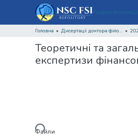
Розділи та колекці
Головна
Дисертації доктора філософії
202
Теоретичні та зага
експертизи фінансов
Вантажиться...
Файли