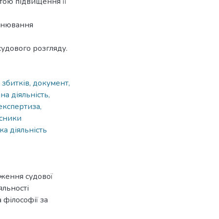
тою підвищення її
інювання
судового розгляду.
 збитків, документ,
а діяльність,
експертиза,
асники
а діяльність
оження судової
яльності
 філософії за