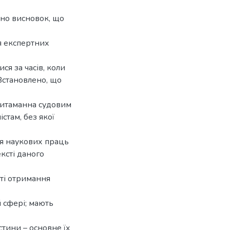
ено висновок, що
я експертних
ся за часів, коли
 Встановлено, що
ритаманна судовим
стам, без якої
я наукових праць
ксті даного
аті отримання
й сфері; мають
стини – основне їх